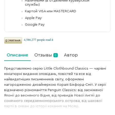
Наличными (в отделении курьерской
службы)
Картой VISA или MASTERCARD
Apple Pay
Google Pay
Описание
Отзывы
Автор
0
Представляємо серію Little Clothbound Classics — чарівні
мініатюрні видання оповідань, повістей та есе від
найвидатніших письменників світу, оформлені
нагородженою дизайнеркою Коралі Бікфорд-Сміт. У серії
відзначено різноманіття Penguin Classics: від засніженої
Японії до весняного Відня, від привидів Нової Англії до
сонячного середземноморського острова, від шахової
партії в океані до історії кохання на Місяці.