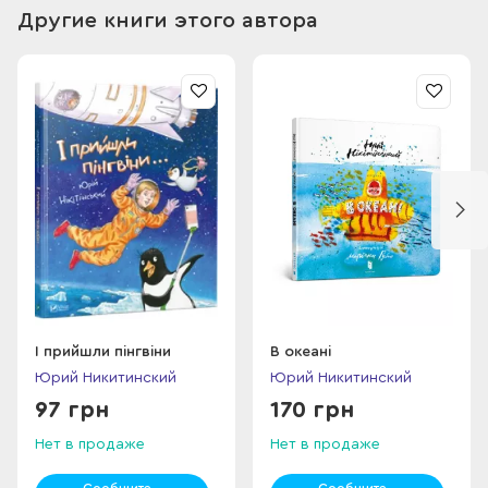
Але ж ми хочемо, щоб і наші діти виросли такими! От ми і
Другие книги этого автора
написали страшенно-хулігансько, іронічно, абсурдно,
жахливо, страхітливо і весело! У найгірших традиціях
народних казок, Шарля Перро, братів Грімм, того... як його…
Храм... Хрум… Хармса й інших всіляких таких. По суті нічого
нового ми не вигадали.
Хіба що інших героїв, яких нам підкинув сьогоднішній день,
— це герої парковища, егоїсти, безкультурні люди, що
плюють як навколо себе, так і на всіх навколо. Якщо боїтеся
сміятися зі страшного та забули, як самі були дітьми, не
читайте цю книжку, а якщо випадково купили, то читайте під
ковдрою, в туалеті, в темному-темному кутку і в жодному
разі не давайте її дітям! Бо ви ж правильні дорослі, а не
якийсь халам-балам!
І прийшли пінгвіни
В океані
Юрий Никитинский
Юрий Никитинский
97 грн
170 грн
Нет в продаже
Нет в продаже