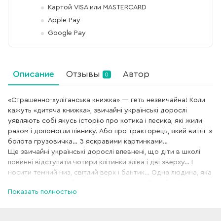
Картой VISA или MASTERCARD
Apple Pay
Google Pay
Описание
Отзывы
Автор
0
«Страшенно-хуліганська книжка» — геть незвичайна! Коли
кажуть «дитяча книжка», звичайні українські дорослі
уявляють собі якусь історію про котика і песика, які жили
разом і допомогли півнику. Або про тракторець, який витяг з
болота грузовичка… З яскравими картинками…
Ще звичайні українські дорослі впевнені, що діти в школі
повинні відступати чотири клітинки зліва і дві зверху… І
носити темний низ, світлий верх і бантик… Одна людина, яка
знається на дитячій літературі, сказала: «Видайте її десь у
Показать полностью
Європі — там люди таке цінують, бо розуміють, що саме на
таких книжках: іронічних, стьобних, абсурдних —
виростають творчі, вільні від зайвих комплексів люди».