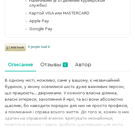
Наличными (в отделении курьерской
службы)
Картой VISA или MASTERCARD
Apple Pay
Google Pay
Описание
Отзывы
Автор
0
В одному місті, можливо, саме у вашому, є незвичайний
будинок, у якому оселилися шість дуже важливих персон,
що працюють… двірниками. У кожного власна ділянка,
власні інтереси, захоплення й мрії, та всі вони абсолютно
щасливі, бо наводити порядок для них не просто професія,
а покликання і справа всього життя. До того ж, кожен із них
здатен на справжній вчинок: врятувати незнайомця,
полетіти в космос і навіть зробити щасливішим ціле місто.
Тому там, де вони з’являються, світ стає світлішим,