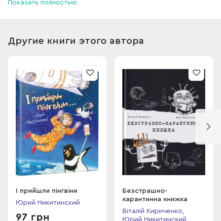
Показать полностью
добрішим і по-справжньому чистішим.
Другие книги этого автора
І прийшли пінгвіни
Безстрашно-
карантинна книжка
Юрий Никитинский
Віталій Кириченко,
97 грн
Юрий Никитинский