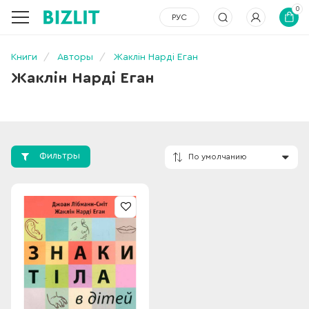
0
РУС
Книги
Авторы
Жаклін Нарді Еган
Жаклін Нарді Еган
Фильтры
По умолчанию