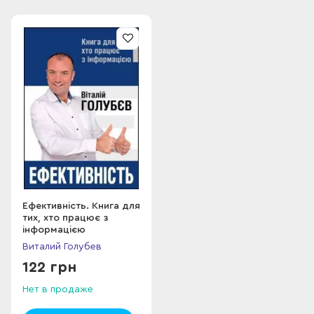
з основ журналістики й містить поради з організації
навчання на факультеті журналістики та побудови
журналістської кар'єри.
Автор посібника - Віталій Голубєв, головний редактор
Видавничого дому «ОГО», викладач кафедри журналістики
Національного університету «Острозька академія», керівник
Школи універсального журналіста. Книжка є результатом
узагальнення майже 20-річного досвіду роботи автора в
журналістиці й 10-річних напрацювань у «Школі
універсального журналіста», яку проводить Віталій Голубєв
у різних містах для молоді, яку цікавить журналістика.
Ефективність. Книга для
тих, хто працює з
інформацією
Виталий Голубев
122 грн
Нет в продаже