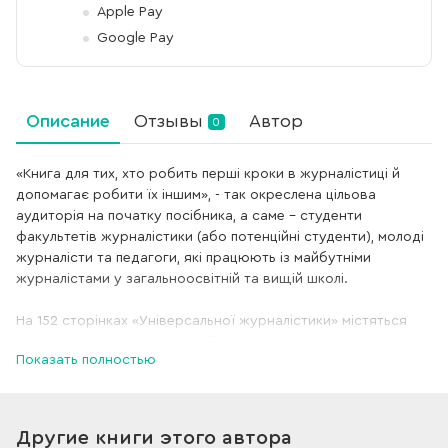
Apple Pay
Google Pay
Описание
Отзывы
Автор
0
«Книга для тих, хто робить перші кроки в журналістиці й
допомагає робити їх іншим», - так окреслена цільова
аудиторія на початку посібника, а саме – студенти
факультетів журналістики (або потенційні студенти), молоді
журналісти та педагоги, які працюють із майбутніми
журналістами у загальноосвітній та вищій школі.
На 152 сторінках «Універсальної журналістики» містяться
детальні покрокові інструкції з техніки інтерв'ю, списки
Показать полностью
джерел інформації в офлайні та онлайні, поради із
самопрезентації журналіста в соціальних мережах та тайм-
менеджменту в журналістиці, «лайфхаки» на щодень для
журналіста мультимедійної редакції з професійної та
Другие книги этого автора
особистої ефективності. Книжка розкриває базові поняття