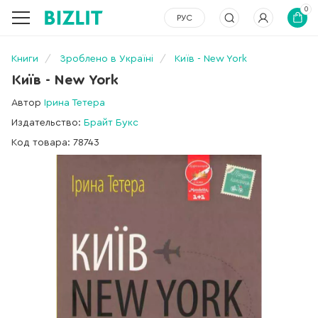
0
РУС
Книги
Зроблено в Україні
Київ - New York
Київ - New York
Автор
Ірина Тетера
Издательство:
Брайт Букс
Код товара: 78743