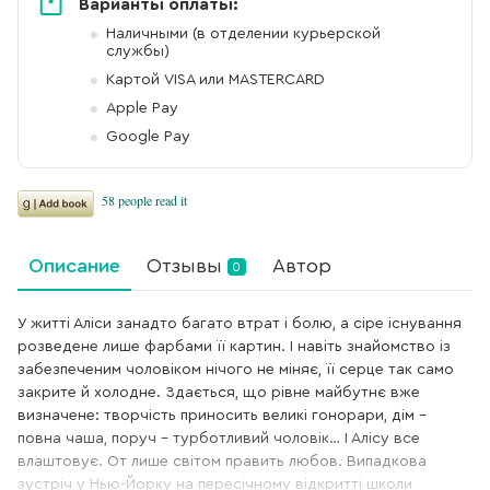
Варианты оплаты:
Наличными (в отделении курьерской
службы)
Картой VISA или MASTERCARD
Apple Pay
Google Pay
Описание
Отзывы
Автор
0
У житті Аліси занадто багато втрат і болю, а сіре існування
розведене лише фарбами її картин. І навіть знайомство із
забезпеченим чоловіком нічого не міняє, її серце так само
закрите й холодне. Здається, що рівне майбутнє вже
визначене: творчість приносить великі гонорари, дім –
повна чаша, поруч – турботливий чоловік… І Алісу все
влаштовує. От лише світом править любов. Випадкова
зустріч у Нью-Йорку на пересічному відкритті школи