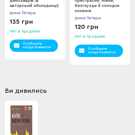
динозаврів (в
пристрасне, ніжне,
авторській обкладинці)
безглузде й солодке
кохання
Ірина Тетера
Ірина Тетера
135 грн
120 грн
Нет в продаже
Нет в продаже
Сообщите,
когда появится
Сообщите,
когда появится
Ви дивились