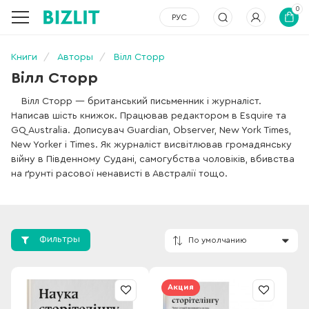
0
РУС
Книги
Авторы
Вілл Сторр
Вілл Сторр
Вілл Сторр — британський письменник і журналіст.
Написав шість книжок. Працював редактором в Esquire та
GQ Australia. Дописувач Guardian, Observer, New York Times,
New Yorker і Times. Як журналіст висвітлював громадянську
війну в Південному Судані, самогубства чоловіків, вбивства
на ґрунті расової ненависті в Австралії тощо.
Фильтры
По умолчанию
Акция