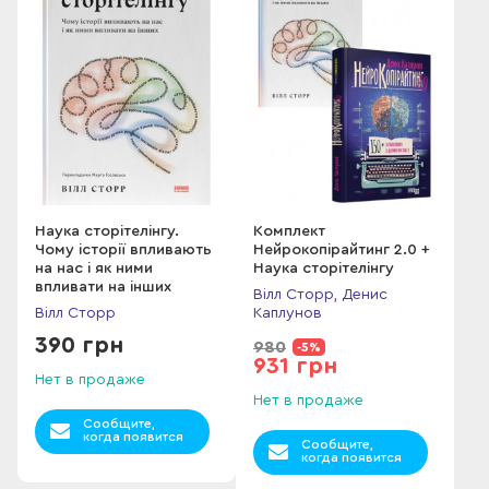
Наука сторітелінгу.
Комплект
Чому історії впливають
Нейрокопірайтинг 2.0 +
на нас і як ними
Наука сторітелінгу
впливати на інших
Вілл Сторр, Денис
Вілл Сторр
Каплунов
390 грн
980
-5%
931 грн
Нет в продаже
Нет в продаже
Сообщите,
когда появится
Сообщите,
когда появится