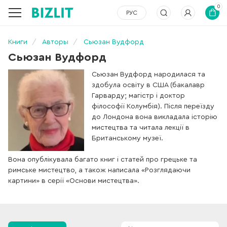
0
РУС
Книги
Авторы
Сьюзан Вудфорд
Сьюзан Вудфорд
Сьюзан Вудфорд народилася та
здобула освіту в США (бакалавр
Гарварду; магістр і доктор
філософії Колумбія). Після переїзду
до Лондона вона викладала історію
мистецтва та читала лекції в
Британському музеї.
Вона опублікувала багато книг і статей про грецьке та
римське мистецтво, а також написала «Розглядаючи
картини» в серії «Основи мистецтва».