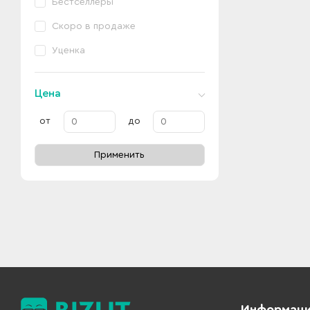
Бестселлеры
Скоро в продаже
Уценка
Цена
от
до
Применить
Информац