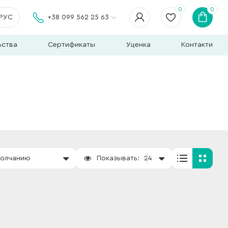
0
0
РУС
+38 099 562 25 63
ьства
Сертификаты
Уценка
Контакти
молчанию
Показывать:
24