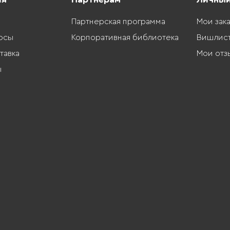
Партнерская программа
Мои зак
осы
Корпоративная библиотека
Вишлис
тавка
Мои отз
ы