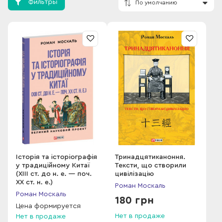
Фильтры
По умолчанию
Історія та історіографія
Тринадцятиканоння.
у традиційному Китаї
Тексти, що створили
(XIII ст. до н. е. — поч.
цивілізацію
XX ст. н. е.)
Роман Москаль
Роман Москаль
180 грн
Цена формируется
Нет в продаже
Нет в продаже