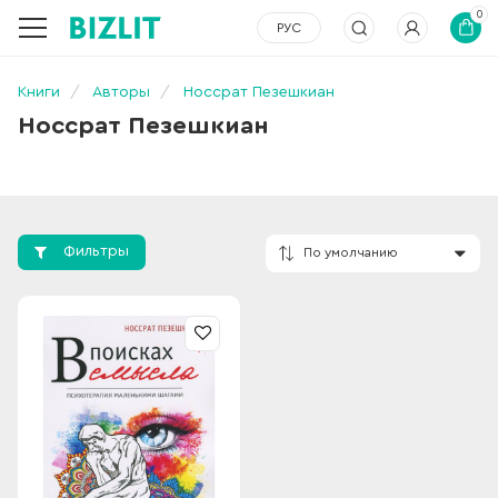
0
РУС
Книги
Авторы
Носсрат Пезешкиан
Носсрат Пезешкиан
Фильтры
По умолчанию