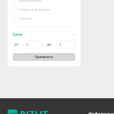
Бестселлеры
Скоро в продаже
Уценка
Цена
от
до
Применить
Информац