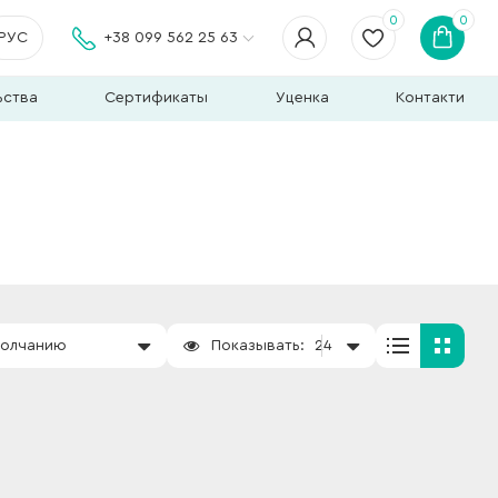
0
0
РУС
+38 099 562 25 63
ьства
Сертификаты
Уценка
Контакти
молчанию
Показывать:
24