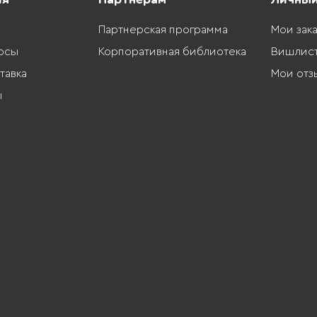
Партнерская программа
Мои зак
осы
Корпоративная библиотека
Вишлис
тавка
Мои отз
ы