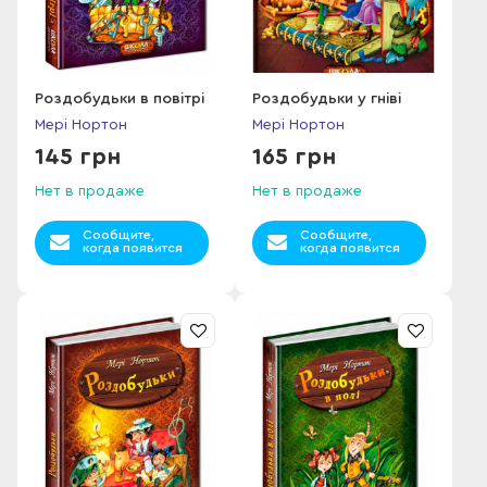
Роздобудьки в повітрі
Роздобудьки у гніві
Мері Нортон
Мері Нортон
145 грн
165 грн
Нет в продаже
Нет в продаже
Сообщите,
Сообщите,
когда появится
когда появится