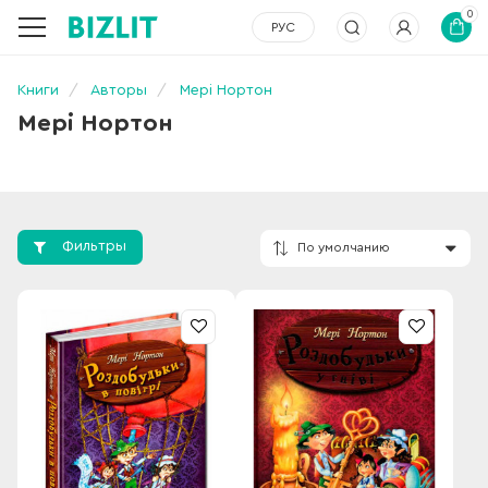
0
РУС
Книги
Авторы
Мері Нортон
Мері Нортон
Фильтры
По умолчанию