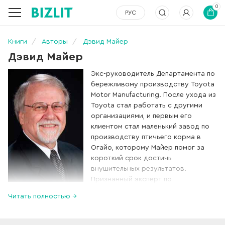
0
РУС
Книги
Авторы
Дэвид Майер
Дэвид Майер
Экс-руководитель Департамента по
бережливому производству Toyota
Motor Manufacturing. После ухода из
Toyota стал работать с другими
организациями, и первым его
клиентом стал маленький завод по
производству птичьего корма в
Огайо, которому Майер помог за
короткий срок достичь
внушительных результатов.
Признанный эксперт по
бережливому производству. Так, на одном из проектов он
Читать полностью →
помог организации средней величины сократить расходы
на $20 млн за 7 лет.