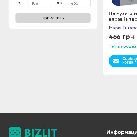
от
до
Не музи, а м
Применить
вправ із т
Марія Титар
466 грн
Нет в прода
Сообщи
когда п
Информац