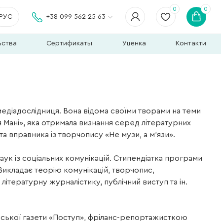
0
0
РУС
+38 099 562 25 63
ьства
Сертификаты
Уценка
Контакти
медіадослідниця. Вона відома своїми творами на теми
ля Мані», яка отримала визнання серед літературних
та вправника із творчопису «Не музи, а м’язи».
аук із соціальних комунікацій. Стипендіатка програми
Викладає теорію комунікацій, творчопис,
ітературну журналістику, публічний виступ та ін.
ської газети «Поступ», фріланс-репортажисткою