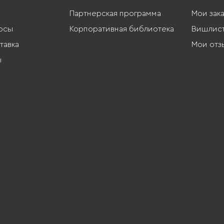
Партнерская программа
Мои зак
осы
Корпоративная библиотека
Вишлис
тавка
Мои отз
ы