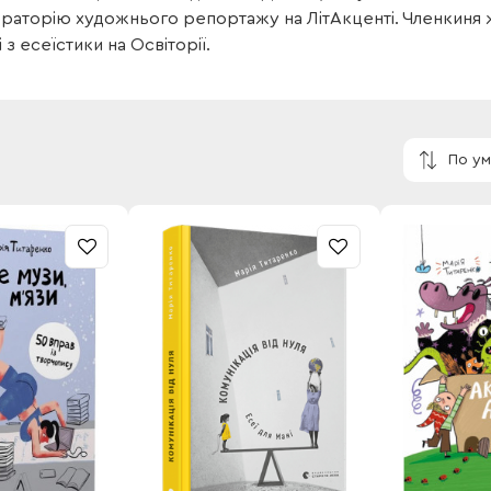
раторію художнього репортажу на ЛітАкценті. Членкин
з есеїстики на Освіторії.
По у