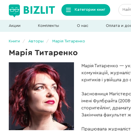
Категории книг
Акции
Комплекты
О нас
Оплата и до
Книги
Авторы
Марія Титаренко
Марія Титаренко
Марія Титаренко — укр
комунікацій, журналіс
критиків і увійшла до
Засновниця Магістерсь
імені Фулбрайта (2008
сторитейлінг, драмату
Закінчила факультет ж
Працювала журналістк