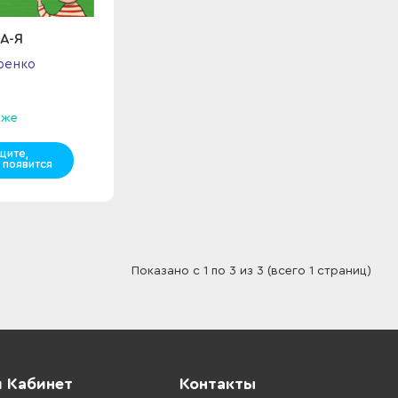
КА-Я
ренко
аже
щите,
 появится
Показано с 1 по 3 из 3 (всего 1 страниц)
 Кабинет
Контакты