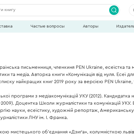
ставка
Частые вопросы
Авторы
Издател
аїнська письменниця, членкиня PEN Ukraine, есеїстка та 
тики та медіа. Авторка книги «Комунікація від нуля. Есеї д
 списку найкращих книг 2019 року за версією PEN Ukraine, 
кої програми з медіакомунікацій УКУ (2012). Кандидатка н
-2009). Доцентка Школи журналістики та комунікацій УКУ. 
ргію науки, есеїстику, художній репортаж, Американську л
урналістики ЛНУ ім. І. Франка.
ою мистецького об’єднання «Дзиґа», колумністкою львів