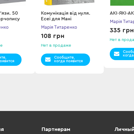
'язи. 50
Комунікація від нуля.
АКІ-ЯКІ-А
ворчопису
Есеї для Мані
Марія Тита
енко
Марія Титаренко
335 грн
108 грн
Нет в прод
же
Нет в продаже
Сооб
когда
те,
Сообщите,
оявится
когда появится
ия
Партнерам
Личный