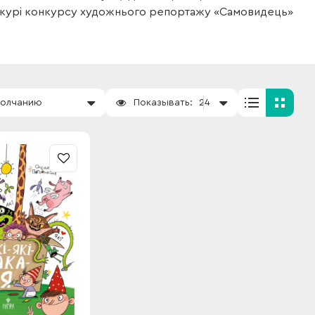
я журі конкурсу художнього репортажу «Самовидець»
молчанию
Показывать:
24