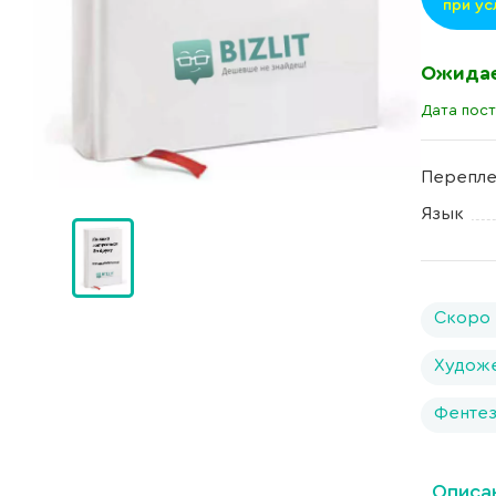
при ус
Ожида
Дата пост
Перепле
Язык
Скоро 
Художе
Фентез
Описа