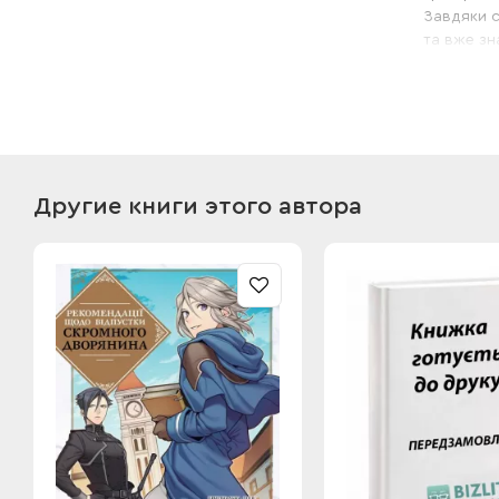
Завдяки с
та вже зн
Сюжет ман
авантюрис
близькими
На перший
виключно
Якщо вам 
Другие книги этого автора
разом, ця
Издания