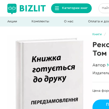
Категории книг
Акции
Комплекты
О нас
Оплата и до
Книги
Рек
Том
Автор
М
Издател
Цена фор
П