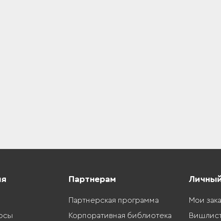
ия
Партнерам
Личный
Партнерская программа
Мои зак
осы
Корпоративная библиотека
Вишлис