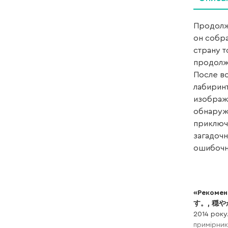
Продолж
он собр
страну т
продолж
После в
лабиринт
изображ
обнаруж
приключ
загадочн
ошибочно
«Рекомен
す。, 穏
2014 року
примірник