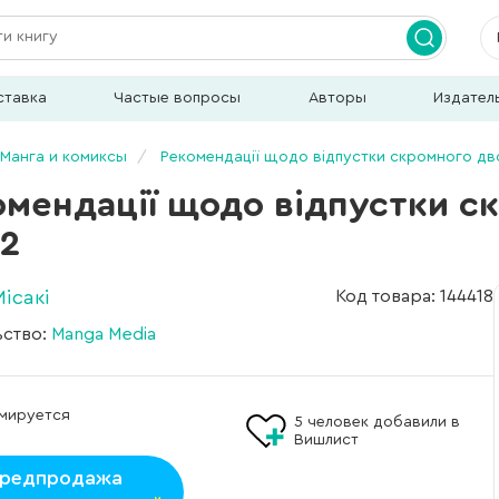
ставка
Частые вопросы
Авторы
Издател
Манга и комиксы
Рекомендації щодо відпустки скромного дв
омендації щодо відпустки с
 2
ісакі
Код товара: 144418
ьство:
Manga Media
мируется
5
человек добавили в
Вишлист
редпродажа