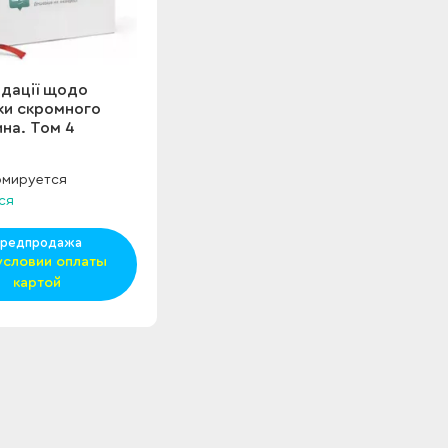
Рекомендації
Рекомендації
щодо відпустки
щодо відпустки
скромного
скромного
дворянина. Том
дворянина. Том
дації щодо
4
5
ки скромного
на. Том 4
рмируется
ся
редпродажа
условии оплаты
картой