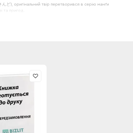
 さんど)
, оригінальний твір перетворився в серію манґи
зі
та
пригод
.
ий світ та укладає контракт із досвідченим
ловні герої переживають безліч пригод та стають
тор оригінального твору наголошує, що це історія
вні герої знаходять нових друзів і долають виклики
Готовится
Готовится