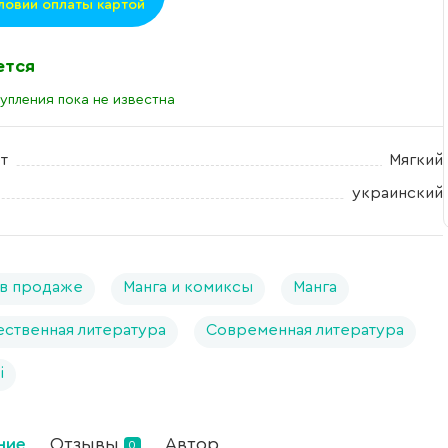
ловии оплаты картой
ется
упления пока не известна
т
Мягкий
украинский
в продаже
Манга и комиксы
Манга
ственная литература
Современная литература
і
ние
Отзывы
Автор
0