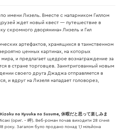
о имени Лизель. Вместе с напарником Гиллом
друзей ждет новый квест — путешествие в
ку скромного дворянина» Лизель и Гил
ических артефактов, хранящихся в таинственном
вероятно ценных картинах, на которых
мира, и предлагает щедрое вознаграждение за
тся в стране торговцев. Заинтригованный новым
дении своего друга Джаджа отправляется в
я, и вдруг на Лизеля нападает головорез,
yaka Kizoku no Kyuuka no Susume, 休暇だと思って楽しみま
Місакі (ориг. – 岬)
. Веб-роман почав виходити 28 січня
8 року. Загалом було продано понад 1,1 мільйона