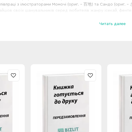
півпраці з ілюстраторами
Момочі (ориг. – 百地)
та
Сандо (ориг. –
айшов своїх шанувальників серед любителів жанру
ісекай
,
фенте
ґи нам розповідає про аристократа Лізеля, який потрапляє в інш
том Джиллом, який стає його охоронцем і провідником. Разом го
Читать далее
 друзями.
 погляд може здатися, що манґа має жанр шьонен-ай, але сам ав
 про чоловічу дружбу.
подобаються захопливі історії про подорожі в інші світи, де голо
 манґа точно для вас.
, которые входят в серию:
Скоро
Готовится