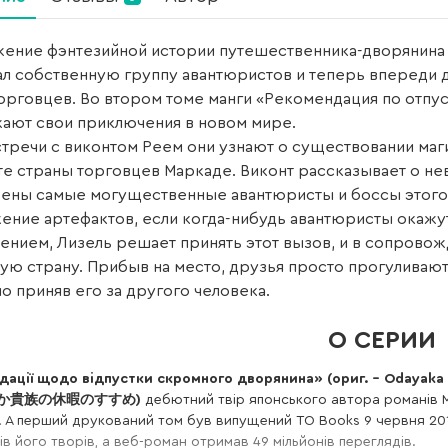
ение фэнтезийной истории путешественника-дворянина п
ал собственную группу авантюристов и теперь впереди 
орговцев. Во втором томе манги «Рекомендация по отпус
ают свои приключения в новом мире.
стречи с виконтом Реем они узнают о существовании маг
е страны торговцев Маркаде. Виконт рассказывает о не
ены самые могущественные авантюристы и боссы этого 
ение артефактов, если когда-нибудь авантюристы окажу
ением, Лизель решает принять этот вызов, и в сопровож
ую страну. Прибыв на место, друзья просто прогуливаютс
 приняв его за другого человека.
О СЕРИИ
дації щодо відпустки скромного дворянина» (ориг. – Oda
やか貴族の休暇のすすめ)
дебютний твір японського автора романів
. А перший друкований том був випущений TO Books 9 червня 201
ів його творів, а веб-роман отримав 49 мільйонів переглядів.