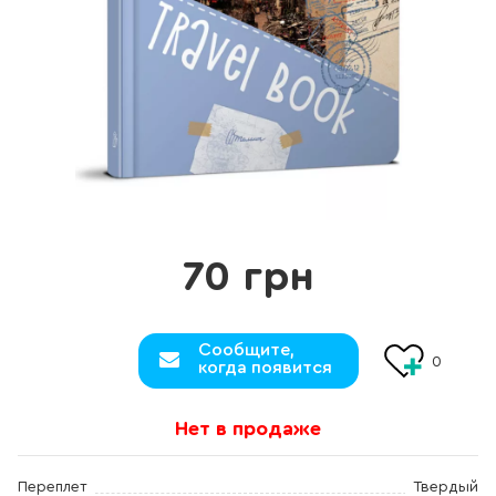
70 грн
Сообщите,
0
когда появится
Нет в продаже
Переплет
Твердый