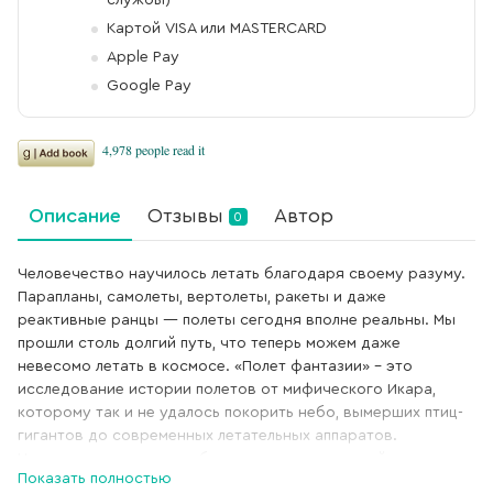
службы)
Картой VISA или MASTERCARD
Apple Pay
Google Pay
Описание
Отзывы
Автор
0
Человечество научилось летать благодаря своему разуму.
Парапланы, самолеты, вертолеты, ракеты и даже
реактивные ранцы — полеты сегодня вполне реальны. Мы
прошли столь долгий путь, что теперь можем даже
невесомо летать в космосе. «Полет фантазии» – это
исследование истории полетов от мифического Икара,
которому так и не удалось покорить небо, вымерших птиц-
гигантов до современных летательных аппаратов.
Через науку, идеи и воображение авторитетный
Показать полностью
современный ученый Ричард Докинс вместе с талантливой