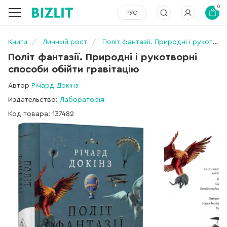
0
РУС
Книги
Личный рост
Політ фантазії. Природні і рукотворні способи обійти гравітацію
Політ фантазії. Природні і рукотворні
способи обійти гравітацію
Автор
Річард Докінз
Издательство:
Лабораторія
Код товара: 137482