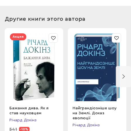
художницей Яной Ленцовой создают дизайнерское
иллюстрированное издание о полетах ума и бегство от
повседневности. Они бросают вызов гравитации и
Другие книги этого автора
открывают читателям секреты о том, как природа и
человек научились преодолевать силу тяготения и
подниматься в небо.
Акция
Почему стоит прочесть книгу «Полет фантазии»?
Эта полная история полетов – уникальная совместная
работа одного из ведущих ученых мира и талантливой
художницы, которая порадует читателей всех возрастов
и украсит любую книжную полку.
Объясняет, как живые существа поднялись в небо и
вдохновили людей на собственные подвиги.
Сравнивает происхождение и механизмы, позволяющие
совершать полет искусственным летательным аппаратам,
таким как самолеты, вертолеты и воздушные шары, и
животными, которые научились летать благодаря
Бажання дива. Як я
Найграндіозніше шоу
эволюции.
став науковцем
на Землі. Доказ
еволюції
Річард Докінз
Річард Докінз
541
-10%