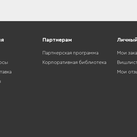
ия
Партнерам
Личный
Партнерская программа
Мои зак
осы
Корпоративная библиотека
Вишлис
тавка
Мои отз
ы