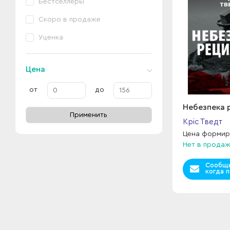
Бестселлеры
Скоро в продаже
Уценка
Цена
от
до
Небезпека 
Применить
Кріс Тведт
Цена формир
Нет в прода
Сообщи
когда п