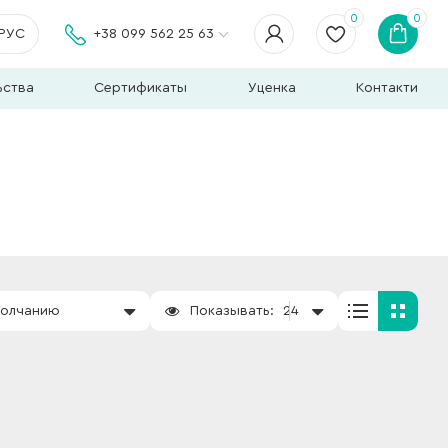
0
0
РУС
+38 099 562 25 63
ьства
Сертификаты
Уценка
Контакти
молчанию
Показывать:
24