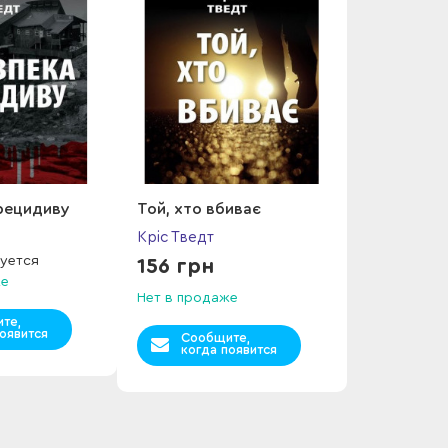
рецидиву
Той, хто вбиває
Кріс Тведт
уется
156 грн
же
Нет в продаже
те,
оявится
Сообщите,
когда появится