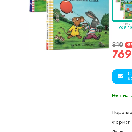
810 г
769 г
810
-5
769
С
к
Нет на 
Перепле
Формат