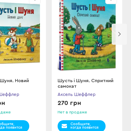
 Шуня. Новий
Шусть і Шуня. Спритний
самокат
 Шеффлер
Аксель Шеффлер
рн
270 грн
одаже
Нет в продаже
общите,
Сообщите,
гда появится
когда появится