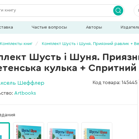
ставка
Частые вопросы
Авторы
Издател
Комплекты книг
Комплект Шусть і Шуня. Приязний равлик + В
плект Шусть і Шуня. Приязн
етенська кулька + Спритний
Аксель Шеффлер
Код товара: 145445
ьство:
Artbooks
здания