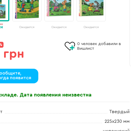
рн
рн
Ожидается
Ожидается
Ожидается
0
человек добавили в
%
Вишлист
 грн
ообщите,
огда появится
складе. Дата появления неизвестна
т
Твердый
225х230 мм