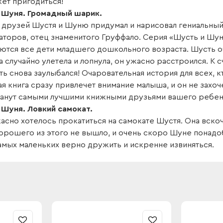
ет пригодиться!
 Шуня. Громадный шарик.
 друзей Шустя и Шуню придумал и нарисовал гениальный
аторов, отец знаменитого Груффало. Серия «Шусть и Шу
аются все дети младшего дошкольного возраста. Шусть 
а случайно улетела и лопнула, он ужасно расстроился. К
ь снова заулыбался! Очаровательная история для всех, к
я книга сразу привлечет внимание малыша, и он не захоче
танут самыми лучшими книжными друзьями вашего ребен
 Шуня. Ловкий самокат.
сно хотелось прокатиться на самокате Шустя. Она вскочи
хорошего из этого не вышло, и очень скоро Шуне понадо
амых маленьких верно дружить и искренне извиняться.