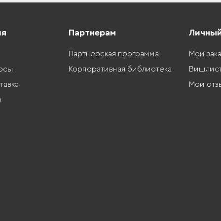
ия
Партнерам
Личный
Партнерская программа
Мои зак
осы
Корпоративная библиотека
Вишлис
тавка
Мои отз
ы