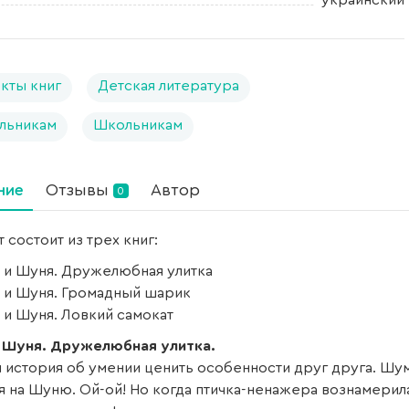
украинский
кты книг
Детская литература
льникам
Школьникам
ние
Отзывы
Автор
0
 состоит из трех книг:
 и Шуня. Дружелюбная улитка
 и Шуня. Громадный шарик
 и Шуня. Ловкий самокат
 Шуня. Дружелюбная улитка.
я история об умении ценить особенности друг друга. Шу
 на Шуню. Ой-ой! Но когда птичка-ненажера вознамерилас