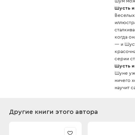
шум мож
Шусть и
Веселых
иллюстр
сталкив
когда он
— и Шуст
красочна
серии с
Шусть и
Шуне ужа
ничего 
научит с
Другие книги этого автора