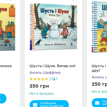
алюжка
Шусть і Шуня. Випав сніг
Шусть і
друг
Аксель Шеффлер
Аксель
|
1
250 г
250 грн
Нет в пр
Нет в продаже
я
Со
Сообщите,
ко
когда появится