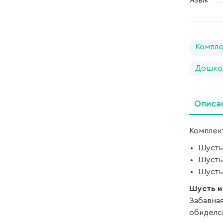
Язык
Компле
Дошко
Описа
Комплект
Шусть
Шусть
Шусть
Шусть и
Забавна
обиделся