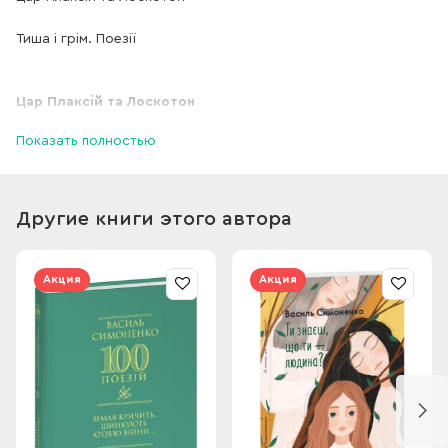
Тиша і грім. Поезії
Цар Плаксій та Лоскотон
Показать полностью
До збірки ввійшли його казки, байки, поеми, балади,
епіграми, посвяти друзям, а також новели. Ім'я письменника
передусім асоціюється з віршованими творами. Однак не
Другие книги этого автора
меншої уваги варта й мала проза митця. В. Симоненко
майстерно будує сюжет новел, занурюється в психологію
персонажів, залучає до співтворчості читача. Це,
Акция
Акция
безперечно, модерністська проза, написана у світлі новітніх
літературознавчих підходів.
Тиша і грім. Поезії
До видання увійшли поезії, які були надруковані у збірках,