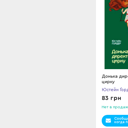
Донька дир
цирку
Юстейн Ґор
83 грн
Нет в прода
Сообщи
когда п