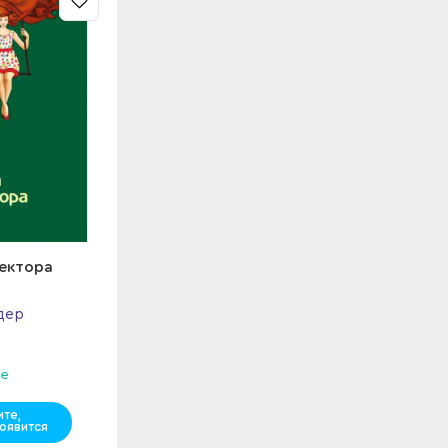
ектора
дер
же
те,
оявится