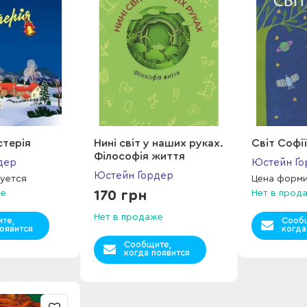
стерія
Нині світ у наших руках.
Світ Софії
Філософія життя
дер
Юстейн Ґо
Юстейн Ґордер
уется
Цена форм
же
170 грн
Нет в прод
Нет в продаже
те,
Сооб
оявится
когда
Сообщите,
когда появится