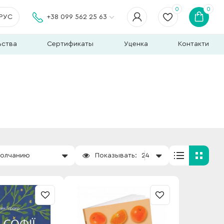
0
0
РУС
+38 099 562 25 63
ьства
Сертификаты
Уценка
Контакти
молчанию
Показывать:
24