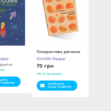
Помаранчева дівчинка
рдер
Юстейн Ґордер
ируется
70 грн
аже
Нет в продаже
щите,
 появится
Сообщите,
когда появится