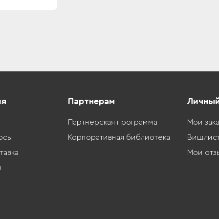
ия
Партнерам
Личный
Партнерская программа
Мои зак
осы
Корпоративная библиотека
Вишлис
тавка
Мои отз
ы