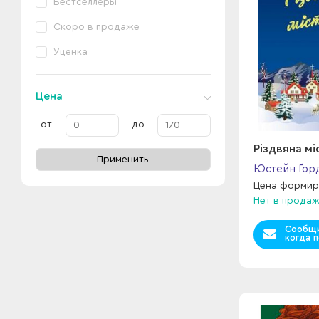
Бестселлеры
Скоро в продаже
Уценка
Цена
от
до
Різдвяна мі
Применить
Юстейн Ґор
Цена формир
Нет в прода
Сообщи
когда п