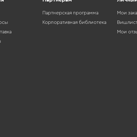
Партнерская программа
Мои зак
осы
Корпоративная библиотека
Вишлис
тавка
Мои отз
ы