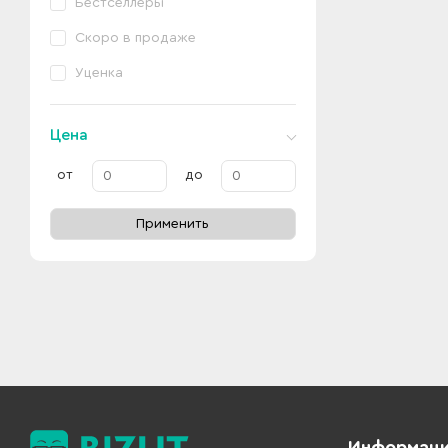
Бестселлеры
Скоро в продаже
Уценка
Цена
от
до
Применить
Информац