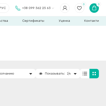
0
0
РУС
+38 099 562 25 63
ьства
Сертификаты
Уценка
Контакти
молчанию
Показывать:
24