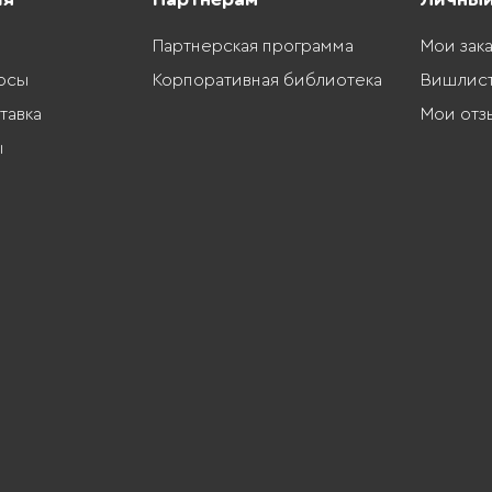
Партнерская программа
Мои зак
осы
Корпоративная библиотека
Вишлис
тавка
Мои отз
ы