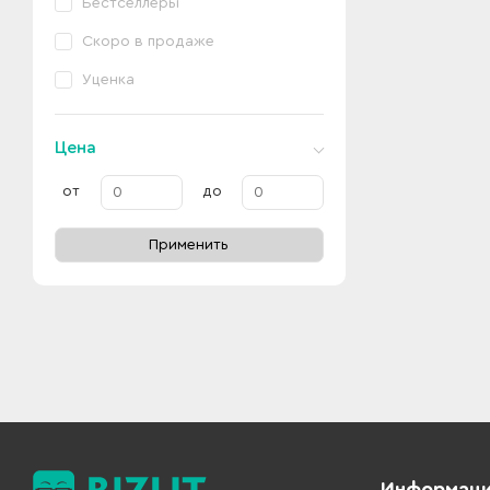
Бестселлеры
Скоро в продаже
Уценка
Цена
от
до
Применить
Информац