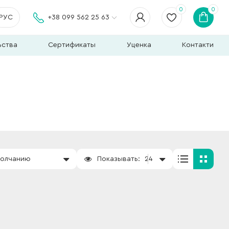
0
0
РУС
+38 099 562 25 63
ьства
Сертификаты
Уценка
Контакти
молчанию
Показывать:
24