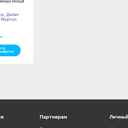
ніші місця
р, Дилан
 Мортон
же
те,
оявится
ия
Партнерам
Личный