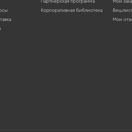
Партнерская программа
Мои зак
осы
Корпоративная библиотека
Вишлис
тавка
Мои отз
ы