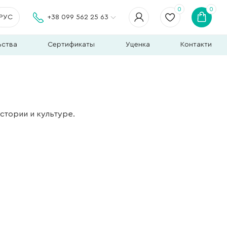
0
0
РУС
+38 099 562 25 63
ьства
Сертификаты
Уценка
Контакти
стории и культуре.