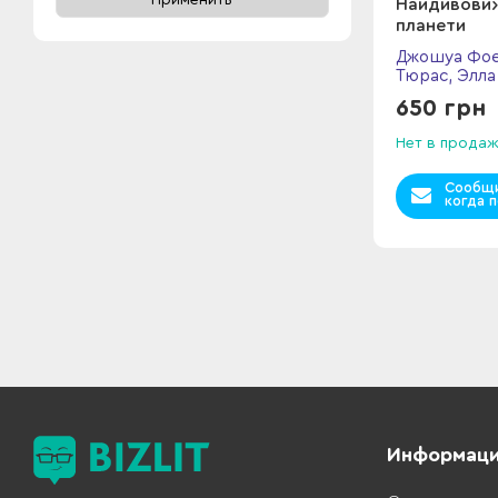
Применить
Найдивовиж
планети
Джошуа Фое
Тюрас, Элла
650 грн
Нет в прода
Сообщи
когда п
Информац