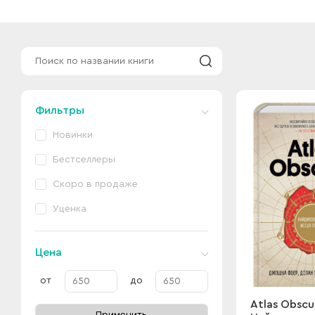
Фильтры
Новинки
Бестселлеры
Скоро в продаже
Уценка
Цена
от
до
Atlas Obscu