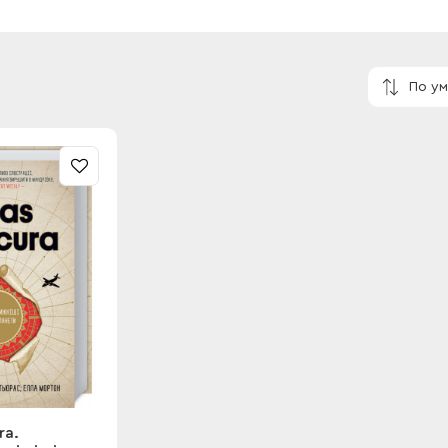
По у
ra.