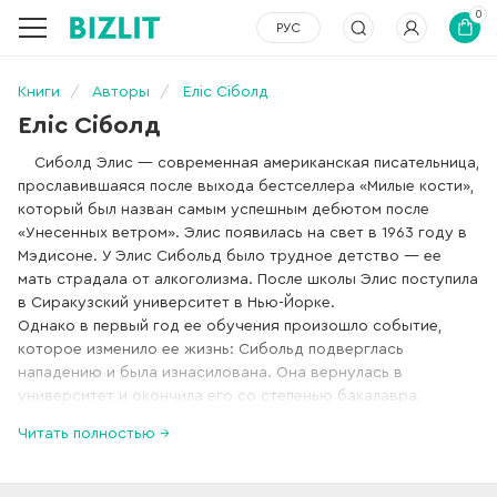
0
РУС
Книги
Авторы
Еліс Сіболд
Еліс Сіболд
Сиболд Элис — современная американская писательница,
прославившаяся после выхода бестселлера «Милые кости»,
который был назван самым успешным дебютом после
«Унесенных ветром». Элис появилась на свет в 1963 году в
Мэдисоне. У Элис Сибольд было трудное детство — ее
мать страдала от алкоголизма. После школы Элис поступила
в Сиракузский университет в Нью-Йорке.
Однако в первый год ее обучения произошло событие,
которое изменило ее жизнь: Сибольд подверглась
нападению и была изнасилована. Она вернулась в
университет и окончила его со степенью бакалавра.
Магистерскую степень Элис не получила — она была
Читать полностью →
отчислена из Хьюстонского университета из-за проблем с
наркотиками. Элис перебралась в Калифорнию и работала
смотрителем поселения художников. В это время она