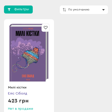
начала работу над книгой об изнасиловании и убийстве
молодой девушки под рабочим названием Monsters.
Фильтры
В 1995 году Элис Сибольд была зачислена в
Калифорнийский университет в Ирвине, где познакомилась
со своим будущим мужем — писателем Гленом Дэвидом
Голдом. В 1999 году состоялся литературный дебют Элис
По умолчанию
Сиболд — вышла ее книга «Счастливая», основанная на
реальных событиях из жизни.
Широкая известность пришла к Элис в 2002 году, когда
увидел свет ее роман «Милые кости» (Monsters). Роман имел
оглушительный успех, был моментально раскуплен, обогнав
по продажам Тома Клэнси и Стивена Кинга. Элис была
удостоена премии Брэма Стокера и премии Ассоциации
книготорговцев.
«Милые кости» были экранизированы Марком Уолбергом,
главную роль сыграла Сьюзан Сарандон. В 2007 году
вышла третья книга Элис Сиболд «Почти Луна» — история
Милі кістки
об убийстве дочерью ее пожилой матери.
Еліс Сіболд
423 грн
Нет в продаже