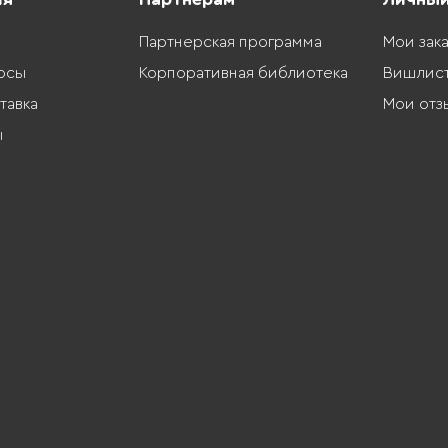
Партнерская программа
Мои зак
осы
Корпоративная библиотека
Вишлис
тавка
Мои отз
ы