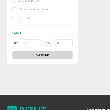
Бестселлеры
Скоро в продаже
Уценка
Цена
от
до
Применить
Информац