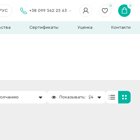
0
0
РУС
+38 099 562 25 63
ьства
Сертификаты
Уценка
Контакти
молчанию
Показывать:
24