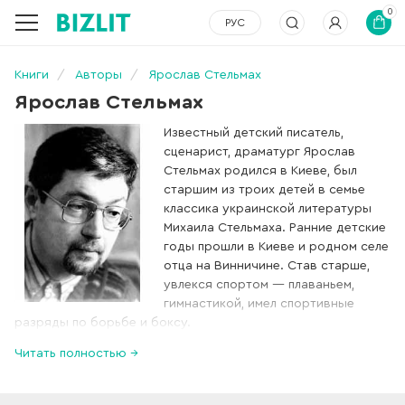
0
РУС
Книги
Авторы
Ярослав Стельмах
Ярослав Стельмах
Известный детский писатель,
сценарист, драматург Ярослав
Стельмах родился в Киеве, был
старшим из троих детей в семье
классика украинской литературы
Михаила Стельмаха. Ранние детские
годы прошли в Киеве и родном селе
отца на Винничине. Став старше,
увлекся спортом — плаваньем,
гимнастикой, имел спортивные
разряды по борьбе и боксу.
Закончил музыкальную школу по классу фортепиано, умел и
Читать полностью →
любил играть на гитаре. Очень много читал, отлично учился
в школе, ему очень легко давались иностранные языки. .
Творческое окружение в семье повлияло на дальнейший