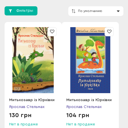
выбор профессии. Ярослав успешно окончил Киевский
институт иностранных языков, затем аспирантуру этого же
Фильтры
института.
Еще будучи студентом опубликовал переводы нескольких
книг для детей. Одной из них был сборник рассказов
эскимосского писателя, в который очень доходчиво и
По умолчанию
интересно рассказывалось о нелегкой жизни северных
племен. Позже были московские Высшие литературные
курсы. И преподавание в родном университете. Там же
познакомился со своей будущей женой, через два года они
поженились и прожили вместе 28 лет, до трагической
гибели писателя в автомобильной катастрофе на
Бориспольской трассе под Киевом. У него просто отказало
сердце. В 1975 году вышел первый сборник детских
рассказов. А через три года его приняли в Союз писателей
Советского Союза. Все это время он пишет пьесы, которые
сразу же берут театры.
Митькозавр із Юрківки
Митькозавр iз Юрківки
Все постановки по его сценариям идут с аншлагами. Он
Ярослав Стельмах
Ярослав Стельмах
также автор переводов на украинский язык популярных
130 грн
104 грн
пьес российских и зарубежных писателей. Все пьесы
Ярослава были опубликованы в журнале «Театр», печатали
Нет в продаже
Нет в продаже