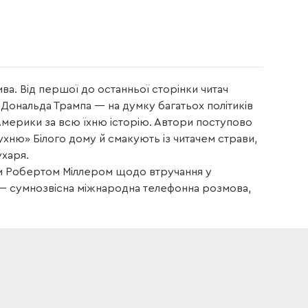
ва. Від першої до останньої сторінки читач
ональда Трампа — на думку багатьох політиків
Америки за всю їхню історію. Автори поступово
ухню» Білого дому й смакують із читачем страви,
ухаря.
ом Робертом Міллером щодо втручання у
 — сумнозвісна міжнародна телефонна розмова,