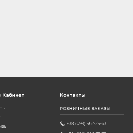
 Кабинет
Контакты
азы
РОЗНИЧНЫЕ ЗАКАЗЫ
т
+38 (099) 562-25-63
ывы