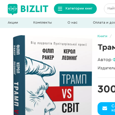
Категории книг
Акции
Комплекты
О нас
Оплата и до
Книги
Трам
Автор
Издател
30
С
к