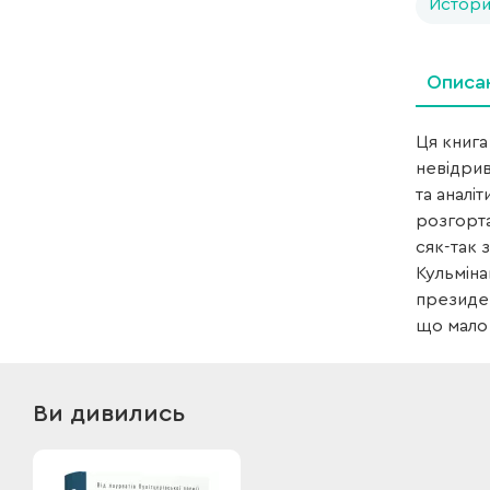
Истори
Описа
Ця книга
невідрив
та аналі
розгорта
сяк-так 
Кульміна
президен
що мало 
Ви дивились