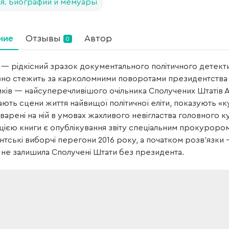
я. Биографии и мемуары
ние
Отзывы
Автор
0
 — рідкісний зразок документального політичного детекти
но стежить за карколомними поворотами президентства Д
тиків — найсуперечливішого очільника Сполучених Штатів 
ють сцени життя найвищої політичної еліти, показують «к
зварені на ній в умовах жахливого невігластва головного к
цією книги є опублікування звіту спеціальним прокурор
тські виборчі перегони 2016 року, а початком розв’язки
не залишила Сполучені Штати без президента.