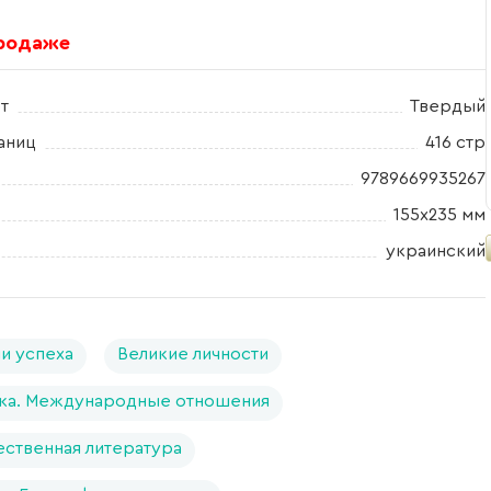
продаже
т
Твердый
аниц
416 стр
9789669935267
155x235 мм
украинский
и успеха
Великие личности
ка. Международные отношения
ственная литература