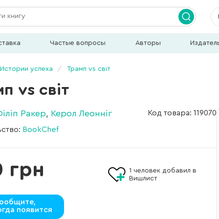
ставка
Частые вопросы
Авторы
Издател
Истории успеха
Трамп vs світ
п vs світ
Філіп Ракер
,
Керол Леонніг
Код товара: 119070
ьство:
BookChef
0 грн
1
человек добавил в
Вишлист
ообщите,
огда появится