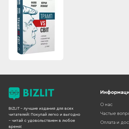
Информац
О нас
BIZLIT – лучшие издания для всех
Частые вопр
читателей! Покупай легко и выгодно
– читай с удовольствием в любое
Оплата и дос
время!