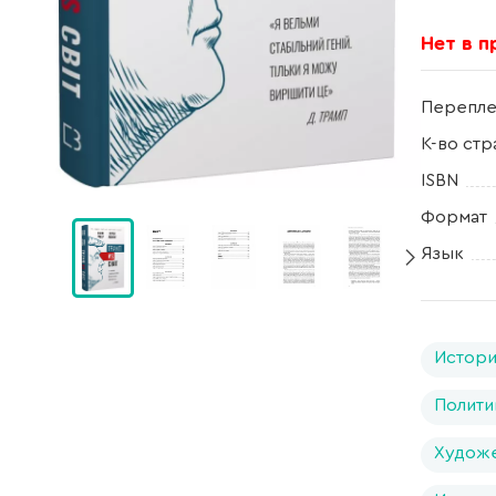
Нет в 
Перепле
К-во стр
ISBN
Формат
Язык
Истори
Полити
Художе