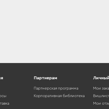
ия
Партнерам
Личный
Партнерская программа
Мои зак
осы
Корпоративная библиотека
Вишлис
тавка
Мои отз