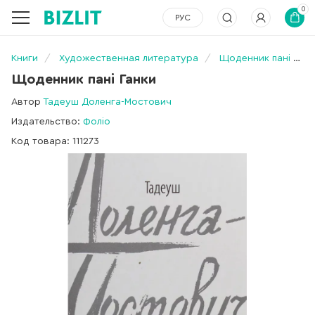
0
РУС
Книги
Художественная литература
Щоденник пані Ганки
Щоденник пані Ганки
Автор
Тадеуш Доленга-Мостович
Издательство:
Фоліо
Код товара: 111273