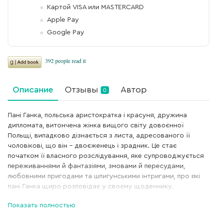
Картой VISA или MASTERCARD
Apple Pay
Google Pay
Описание
Отзывы
Автор
0
Пані Ганка, польська аристократка і красуня, дружина
дипломата, витончена жінка вищого світу довоєнної
Польщі, випадково дізнається з листа, адресованого її
чоловікові, що він – двоєженець і зрадник. Це стає
початком її власного розслідування, яке супроводжується
переживаннями й фантазіями, змовами й пересудами,
любовними пригодами та шпигунськими інтригами, про які
пані Ганка щиро розповідає у своєму щоденнику.
В романі автор зображує характерні прикмети того часу,
Показать полностью
коли вищий світ був упевнений у завтрашньому дні, а деякі
особисті негаразди здавалися верхом нещасть.