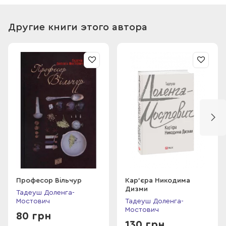
Другие книги этого автора
Професор Вільчур
Кар’єра Никодима
Дизми
Тадеуш Доленга-
Мостович
Тадеуш Доленга-
Мостович
80 грн
130 грн