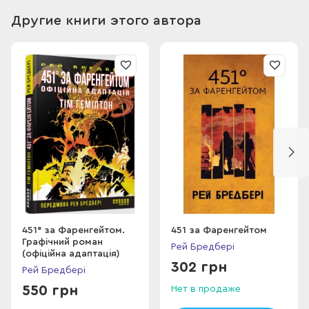
свого непримиренного минулого. Низка смертей, відкриття
Другие книги этого автора
несподіваних фактів — ось що врухомлює це чтиво, що
віддає питомо бредберівською глибиною і гостротою
думки.
451° за Фаренгейтом.
451 за Фаренгейтом
Графічний роман
Рей Бредбері
(офіційна адаптація)
302 грн
Рей Бредбері
550 грн
Нет в продаже