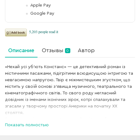
Apple Pay
Google Pay
Описание
Отзывы
Автор
0
«Нехай усі уб’ють Констанс» — це детективний роман із
містичними пасажами, підігрітими всюдисущою інтригою та
невгасимою напругою. Твір є міжмистецьким згустком, що
містить у своїй основі з’явища музичного, театрального та
кінематографічного світів. То свого роду негласний
довідник із іменами іконічних зірок, котрі спалахували та
згасали у творчому просторі Америки на початку ХХ
століття.
Головна героїня роману, Констанс Реттіґан, майстриня
Показать полностью
перелицювання та прибічниця непостійності, отримує Книгу
Мертвих, що не на жарт лякає її. Звідти і починаються
втьоки від смерті, а чи то просто біганина від себе самої і