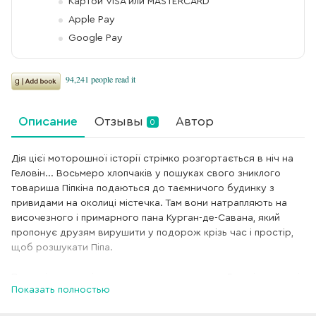
Картой VISA или MASTERCARD
Apple Pay
Google Pay
Описание
Отзывы
Автор
0
Дія цієї моторошної історії стрімко розгортається в ніч на
Геловін... Восьмеро хлопчаків у пошуках свого зниклого
товариша Піпкіна подаються до таємничого будинку з
привидами на околиці містечка. Там вони натрапляють на
височезного і примарного пана Курган-де-Савана, який
пропонує друзям вирушити у подорож крізь час і простір,
щоб розшукати Піпа.
Принагідно дослідивши витоки святкування Геловіну, хлопці
Показать полностью
мають з’ясувати, що ж сталося з їхнім другом і чи вдасться
його врятувати… Окрема повість, яка не зустрічається в