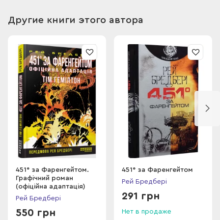
збірках оповідань Бредбері виданих видавництвом.
Другие книги этого автора
451° за Фаренгейтом.
451° за Фаренгейтом
Графічний роман
Рей Бредбері
(офіційна адаптація)
291 грн
Рей Бредбері
550 грн
Нет в продаже