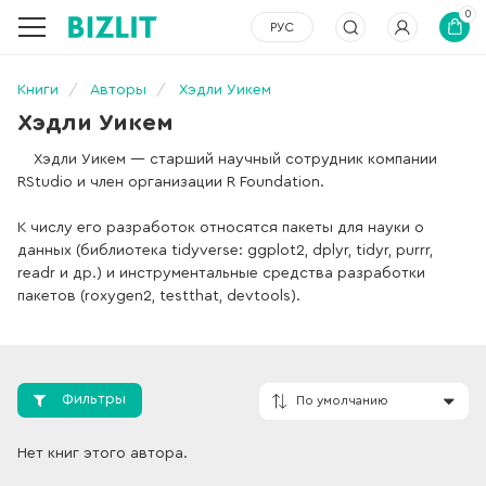
0
РУС
Книги
Авторы
Хэдли Уикем
Хэдли Уикем
Хэдли Уикем — старший научный сотрудник компании
RStudio и член организации R Foundation.
К числу его разработок относятся пакеты для науки о
данных (библиотека tidyverse: ggplot2, dplyr, tidyr, purrr,
readr и др.) и инструментальные средства разработки
пакетов (roxygen2, testthat, devtools).
Фильтры
Нет книг этого автора.
По умолчанию