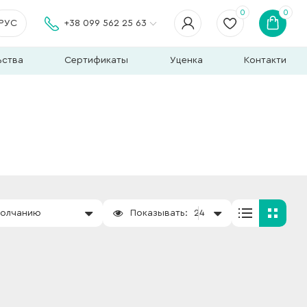
0
0
РУС
+38 099 562 25 63
ьства
Сертификаты
Уценка
Контакти
молчанию
Показывать:
24