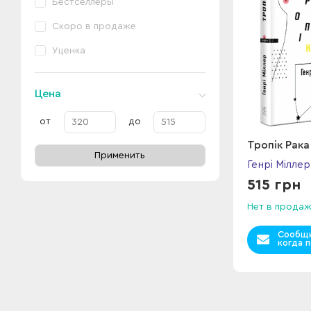
Бестселлеры
Скоро в продаже
Уценка
Цена
от
до
Тропік Рака
Применить
Генрі Міллер
515 грн
Нет в прода
Сообщи
когда п