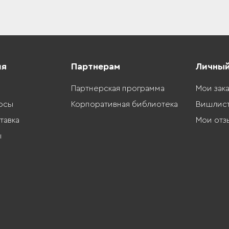
ия
Партнерам
Личный
Партнерская программа
Мои зак
осы
Корпоративная библиотека
Вишлис
тавка
Мои отз
ы