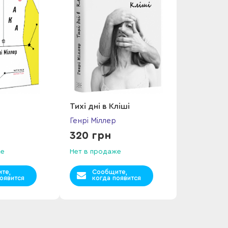
Тихі дні в Кліші
Генрі Міллер
320 грн
же
Нет в продаже
те,
Сообщите,
оявится
когда появится