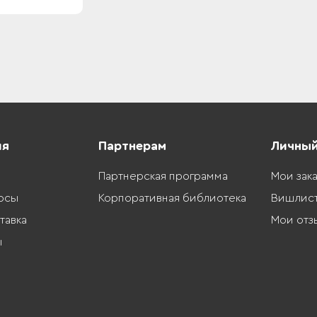
ия
Партнерам
Личный
Партнерская программа
Мои зак
осы
Корпоративная библиотека
Вишлис
тавка
Мои отз
ы