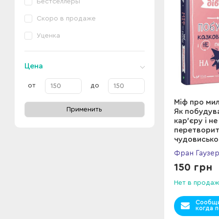
Бестселлеры
Скоро в продаже
Уценка
Цена
от
до
Міф про мил
Применить
Як побудув
кар'єру і не
перетворит
чудовисько
Фран Гаузе
150 грн
Нет в прода
Сообщи
когда п