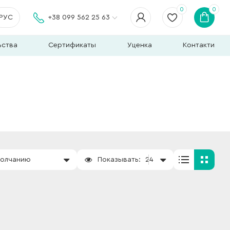
0
0
РУС
+38 099 562 25 63
ьства
Сертификаты
Уценка
Контакти
молчанию
Показывать:
24