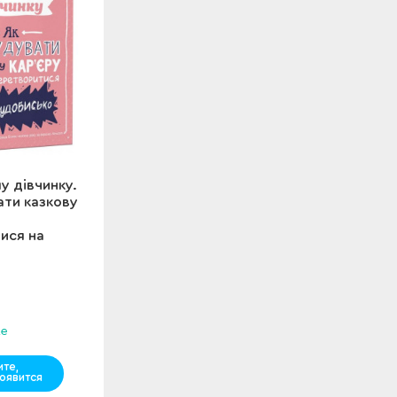
у дівчинку.
ати казкову
ися на
р
же
те,
оявится