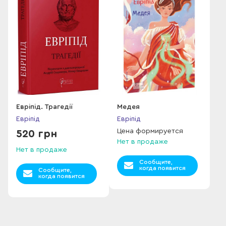
Евріпід. Трагедії
Медея
Евріпід
Евріпід
Цена формируется
520 грн
Нет в продаже
Нет в продаже
Сообщите,
когда появится
Сообщите,
когда появится