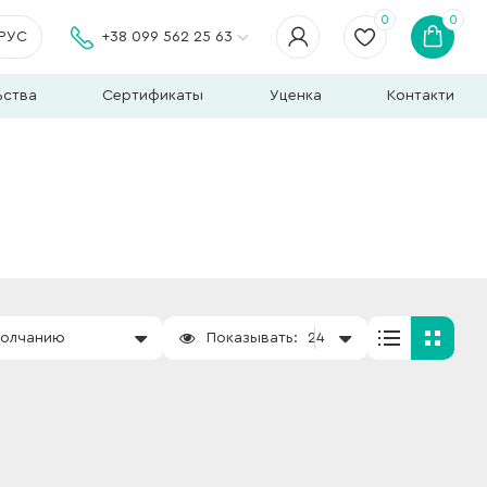
0
0
РУС
+38 099 562 25 63
ьства
Сертификаты
Уценка
Контакти
молчанию
Показывать:
24