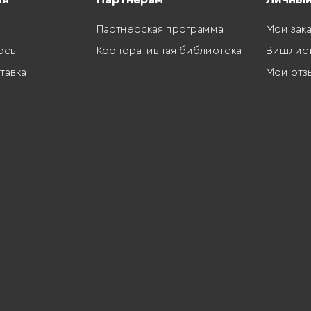
Партнерская программа
Мои зак
осы
Корпоративная библиотека
Вишлис
тавка
Мои отз
ы