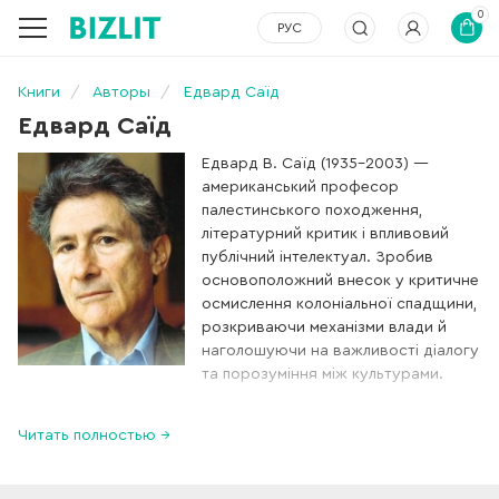
0
РУС
Книги
Авторы
Едвард Саїд
Едвард Саїд
Едвард В. Саїд (1935–2003) —
американський професор
палестинського походження,
літературний критик і впливовий
публічний інтелектуал. Зробив
основоположний внесок у критичне
осмислення колоніальної спадщини,
розкриваючи механізми влади й
наголошуючи на важливості діалогу
та порозуміння між культурами.
Запропонована ним модель теоретичного аналізу
Читать полностью →
докорінно змінила академічний дискурс дослідників у
галузях теорії літератури, літературної критики,
близькосхідних студій і культурології.