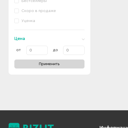
Бестселлеры
Скоро в продаже
Уценка
Цена
от
до
Применить
Информац