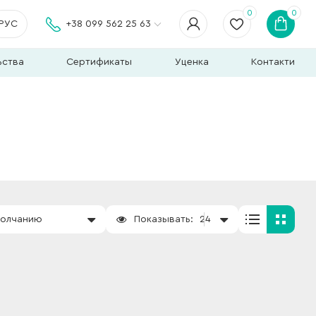
0
0
РУС
+38 099 562 25 63
ьства
Сертификаты
Уценка
Контакти
молчанию
Показывать:
24