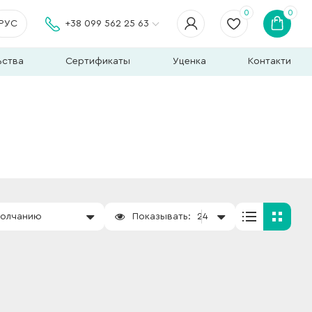
0
0
РУС
+38 099 562 25 63
ьства
Сертификаты
Уценка
Контакти
молчанию
Показывать:
24