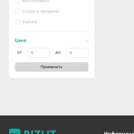
Бестселлеры
Скоро в продаже
Уценка
Цена
от
до
Применить
Информац