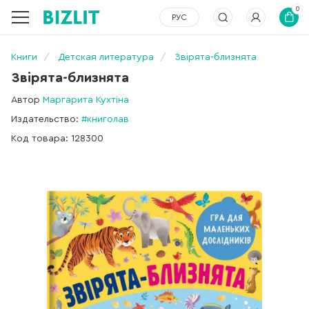
0
РУС
Книги
Детская литература
Звірята-близнята
Звірята-близнята
Автор
Маргарита Кухтіна
Издательство:
#книголав
Код товара: 128300