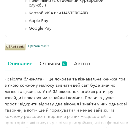
Наличными (в отделении курьерской
службы)
Картой VISA или MASTERCARD
Apple Pay
Google Pay
Описание
Отзывы
Автор
0
«Звірята-близнята» – це яскрава та пізнавальна книжка-гра,
з якою кожному малюку вивчати цей світ буде значно
легше та цікавіше. У ній 35 віконечок, щоб зіграти гру
«знайди і покажи» чи «знайди і полічи». Правила дуже
прості: відкрити відразу два віконця і знайти у них однакові
тварини, а потім ще й порахувати чи немає зайвих. На
кожному розвороті тварини з різних місцевостей та
просторів – які живуть у лісі чи у водоймах, які на фермі чи в
джунглях, йдеться у книжці і про птахів. «Звірята-близнята»: