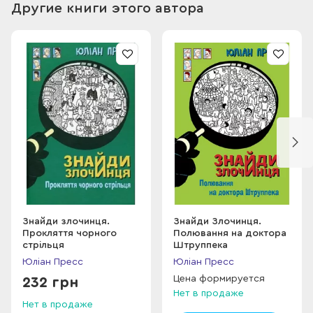
Людмилы Коковской
Другие книги этого автора
Знайди злочинця.
Знайди Злочинця.
Прокляття чорного
Полювання на доктора
стрільця
Штруппека
Юліан Пресс
Юліан Пресс
Цена формируется
232 грн
Нет в продаже
Нет в продаже