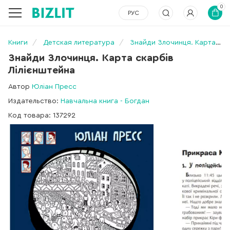
0
РУС
Книги
Детская литература
Знайди Злочинця. Карта скарбів Лілієнштейна
Знайди Злочинця. Карта скарбів
Лілієнштейна
Автор
Юліан Пресс
Издательство:
Навчальна книга - Богдан
Код товара: 137292