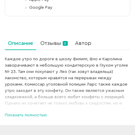
Google Pay
Описание
Отзывы
Автор
0
Каждое утро по дороге в школу Филипп, Фло и Каролина
заворачивают в небольшую кондитерскую в Глухом уголке
№ 23. Там они покупают у Лео (так зовут владельца)
лакомство, которым нравятся на перерывах между
уроками. Комиссар уголовной полиции Ларс также каждое
утро заходит в эту конфету. Он также является ужасным
сладкоежкой, а больше всего любит конфеты с локрицей.
Однако их сочетает не только любовь к сладостям, но и
страсть к расследованию самых запутанных преступлений.
Показать полностью
У детективной команды «Локрица», как они себя назвали,
есть даже собственный офис, где они встречаются, —
голубятня под крышей конфеты Лео. Перевод с немецкого