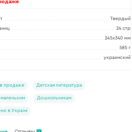
продаже
т
Твердый
аниц
24 стр
245х340 мм
585 г
украинский
в продаже
Детская литература
 маленьким
Дошкольникам
но в Україні
ние
Отзывы
0