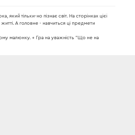
 який тільки-но пізнає світ. На сторінках цієї
житті. А головне - навчиться ці предмети
му малюнку. + Гра на уважність "Що не на