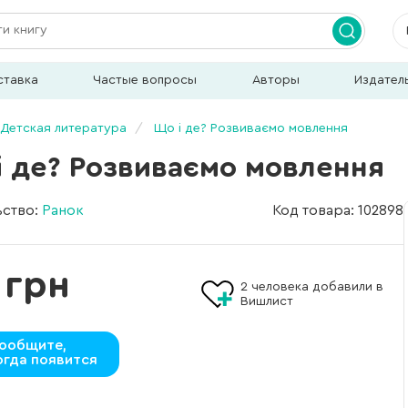
ставка
Частые вопросы
Авторы
Издател
Детская литература
Що і де? Розвиваємо мовлення
і де? Розвиваємо мовлення
ьство:
Ранок
Код товара: 102898
 грн
2
человека добавили в
Вишлист
ообщите,
огда появится