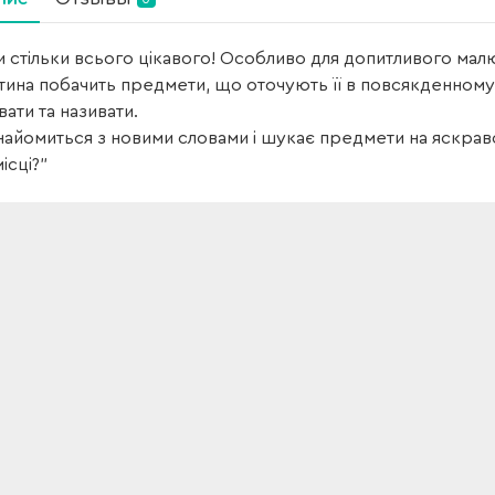
 стільки всього цікавого! Особливо для допитливого малюка,
тина побачить предмети, що оточують її в повсякденному 
вати та називати.
айомиться з новими словами і шукає предмети на яскраво
ісці?"