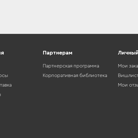
ия
Партнерам
Личный
Партнерская программа
Мои зак
осы
Корпоративная библиотека
Вишлис
тавка
Мои отз
ы