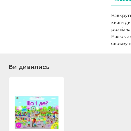
Навкруги
книги ди
розпізна
Малюк зн
своєму м
Ви дивились