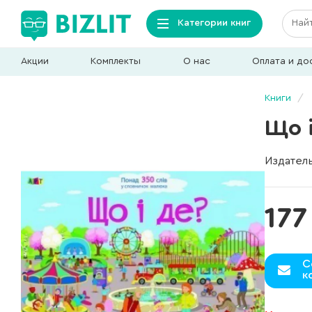
Категории книг
Акции
Комплекты
О нас
Оплата и до
Книги
Що 
Издател
177
С
к