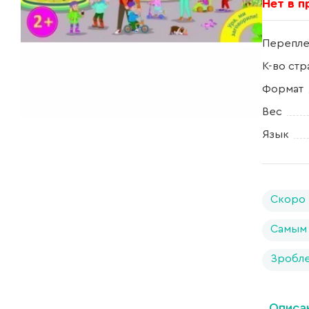
Нет в 
Перепле
К-во стр
Формат
Вес
Язык
Скоро 
Самым
Зробле
Описа