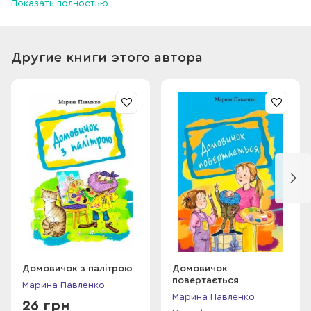
Показать полностью
мами й тата, навіть проти тітоньки Сніжани – сама проти
цілого світу. І проти… русалоньки з Білокрилівського лісу.
Тепер Софійка сама.
Сама проти однокласників і старшокласників, проти баби
Другие книги этого автора
Валі, проти мами й тата, навіть проти тітоньки Сніжани –
сама проти цілого світу. І проти… русалоньки з
Білокрилівського лісу.
Домовичок з палітрою
Домовичок
повертається
Марина Павленко
Марина Павленко
26 грн