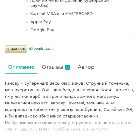
Наличными (в отделении курьерской
службы)
Картой VISA или MASTERCARD
Apple Pay
Google Pay
Описание
Отзывы
Автор
0
І знову – суперниця! Весь клас ахнув! Струнка й тоненька,
мов очеретинка. Очі – два бездонні озерця. Коси – до колін,
як у ляльки Барбі з вітрини найдорожчого магазину…
Милувалися нею всі: школярі, вчителі, технічки. А на
перервах під кабінетом, у якому перебував її, Софійчин, 7-В,
ніби випадково збиралися старшокласники.
На Кулаківського можна махнути рукою: пропав остаточно!
Але ж Сашко?!. Тепер Софійка сама. Сама проти
однокласників і старшокласників, проти баби Валі, проти