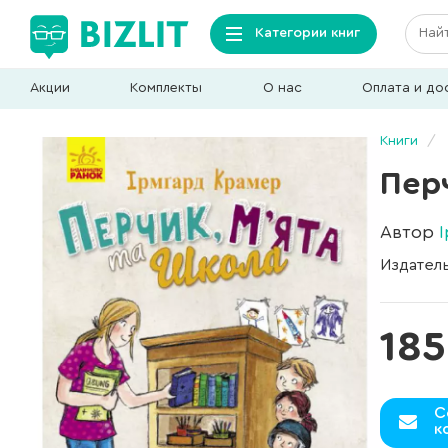
Категории книг
Акции
Комплекты
О нас
Оплата и до
Книги
Пер
Автор
Издател
185
С
к