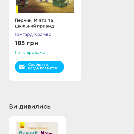
Перчик, М’ята та
шкільний привид
Ірмгард Крамер
185 грн
Нет в продаже
Сообщите,
когда появится
Ви дивились