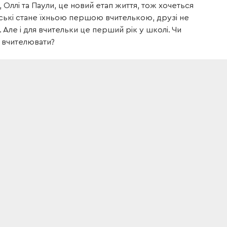
Оллі та Паули, це новий етап життя, тож хочеться
тські стане їхньою першою вчителькою, друзі не
 Але і для вчительки це перший рік у школі. Чи
я вчителювати?