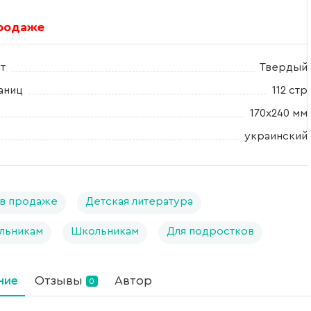
продаже
т
Твердый
аниц
112 стр
170х240 мм
украинский
в продаже
Детская литература
льникам
Школьникам
Для подростков
ние
Отзывы
Автор
0