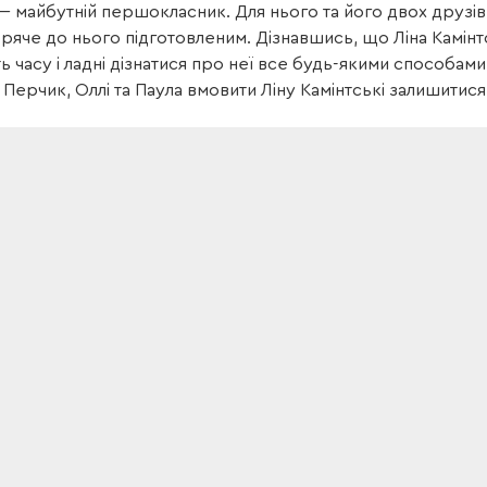
 майбутній першокласник. Для нього та його двох друзів, 
ряче до нього підготовленим. Дізнавшись, що Ліна Камін
 часу і ладні дізнатися про неї все будь-якими способами.
Перчик, Оллі та Паула вмовити Ліну Камінтські залишитис