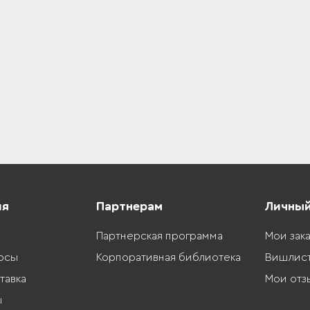
ия
Партнерам
Личный
Партнерская программа
Мои зак
осы
Корпоративная библиотека
Вишлис
тавка
Мои отз
ы