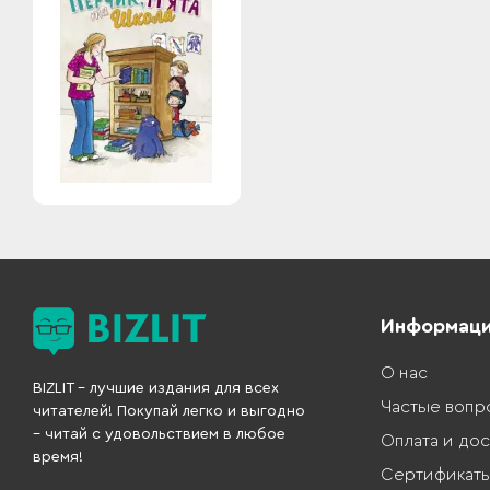
Информац
О нас
BIZLIT – лучшие издания для всех
Частые вопр
читателей! Покупай легко и выгодно
– читай с удовольствием в любое
Оплата и дос
время!
Сертификат