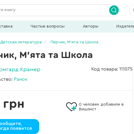
ставка
Частые вопросы
Авторы
Издател
Детская литература
Перчик, М’ята та Школа
чик, М’ята та Школа
Ірмгард Крамер
Код товара: 111075
ьство:
Ранок
 грн
0
человек добавили в
Вишлист
ообщите,
огда появится