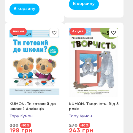
В корзину
В корзину
Акция
Акция
KUMON. Ти готовий до
KUMON. Творчість. Від 5
школи? Аплікація
років
Тору Кумон
Тору Кумон
220
270
-10%
-10%
198 грн
243 грн