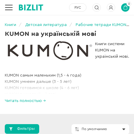
0
РУС
Книги
Детская литература
Рабочие тетради KUMON. Все книги серии!
KUMON на українській мові
Книги системи
KUMON на
українській мові.
KUMON самым маленьким (1,5 - 4 года)
KUMON умнеем дальше (3 - 5 лет)
KUMON готовимся к школе (4 - 6 лет)
KUMON в школе (5 - 7 лет)
KUMON в школе (6 - 8 лет)
Читать полностью →
Фильтры