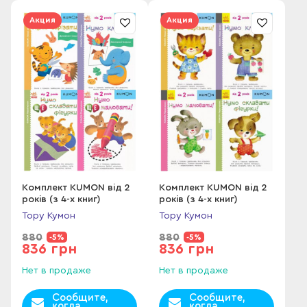
Акция
Акция
Комплект KUMON від 2
Комплект KUMON від 2
років (з 4-х книг)
років (з 4-х книг)
Тору Кумон
Тору Кумон
880
880
-5%
-5%
836 грн
836 грн
Нет в продаже
Нет в продаже
Сообщите,
Сообщите,
когда
когда