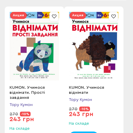
Акция
Акция
По умолчанию
KUMON. Учимося
KUMON. Учимося
віднімати. Прості
віднімати
завдання
Тору Кумон
Тору Кумон
270
-10%
243 грн
270
-10%
243 грн
На складе
На складе