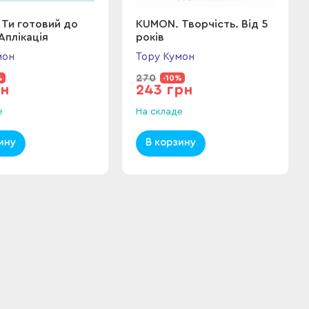
Ти готовий до
KUMON. Творчість. Від 5
Аплікація
років
мон
Тору Кумон
270
%
-10%
рн
243 грн
е
На складе
ину
В корзину