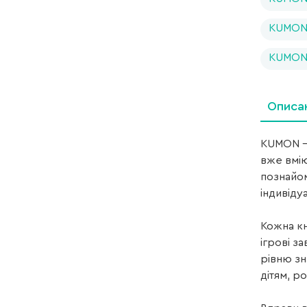
KUMON 
KUMON 
Описа
KUMON – 
вже вмі
познайом
індивіду
Кожна кн
ігрові з
рівню зн
дітям, р