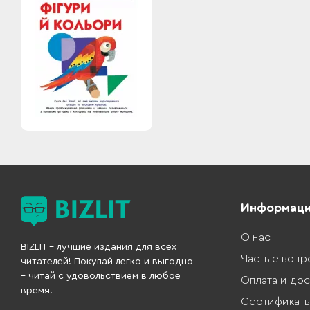
Информац
О нас
BIZLIT – лучшие издания для всех
Частые вопр
читателей! Покупай легко и выгодно
– читай с удовольствием в любое
Оплата и дос
время!
Сертификат