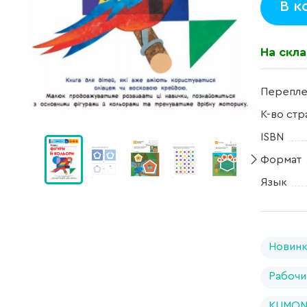
В к
На скл
Перепле
К-во стр
ISBN
Формат
Язык
Новин
Рабочи
KUMON 