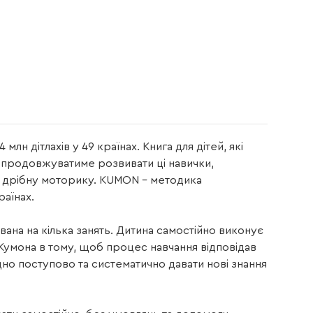
н дітлахів у 49 країнах. Книга для дітей, які
продовжуватиме розвивати ці навички,
е дрібну моторику. KUMON – методика
раїнах.
ана на кілька занять. Дитина самостійно виконує
 Кумона в тому, щоб процес навчання відповідав
но поступово та систематично давати нові знання