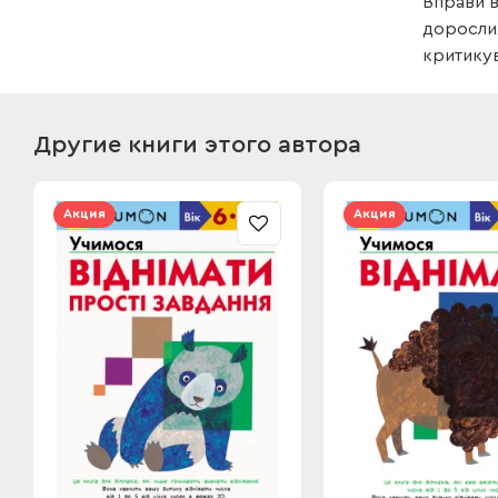
Вправи в
дорослих
критику
Другие книги этого автора
Акция
Акция