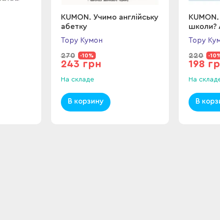
KUMON. Учимо англійську
KUMON. 
абетку
школи? 
Тору Кумон
Тору Ку
270
220
-10%
-10
243 грн
198 г
На складе
На склад
В корзину
В корз