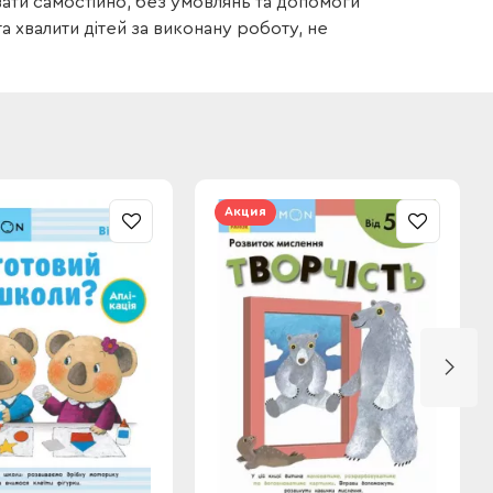
увати самостійно, без умовлянь та допомоги
 хвалити дітей за виконану роботу, не
Акция