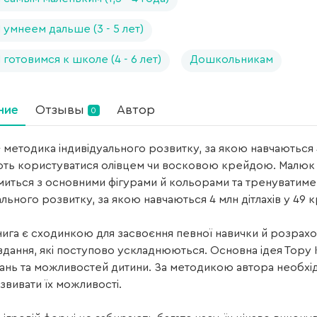
умнеем дальше (3 - 5 лет)
готовимся к школе (4 - 6 лет)
Дошкольникам
ние
Отзывы
Автор
0
методика індивідуального розвитку, за якою навчаються 4 мл
ють користуватися олівцем чи восковою крейдою. Малюк 
иться з основними фігурами й кольорами та тренуватим
ального розвитку, за якою навчаються 4 млн дітлахів у 49 к
ига є сходинкою для засвоєння певної навички й розрахов
авдання, які поступово ускладнюються. Основна ідея Тору
ань та можливостей дитини. За методикою автора необхід
озвивати їх можливості.