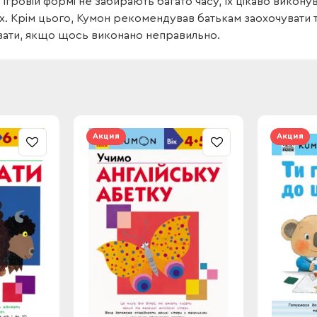
 ігровій формі не забирають багато часу, їх цікаво викон
. Крім цього, Кумон рекомендував батькам заохочувати та
вати, якщо щось виконано неправильно.
Акция
Акция