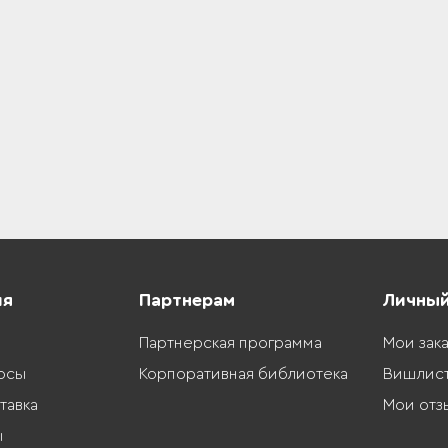
ия
Партнерам
Личный
Партнерская программа
Мои зак
осы
Корпоративная библиотека
Вишлис
тавка
Мои отз
ы