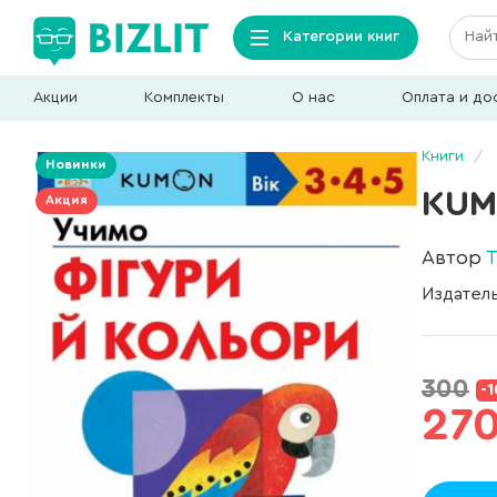
Категории книг
Акции
Комплекты
О нас
Оплата и до
Книги
Новинки
KUM
Акция
Автор
Издател
300
-
270