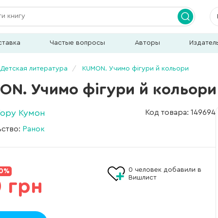
ставка
Частые вопросы
Авторы
Издател
Детская литература
KUMON. Учимо фігури й кольори
ON. Учимо фігури й кольори
Тору Кумон
Код товара: 149694
ьство:
Ранок
0
человек добавили в
10%
Вишлист
 грн