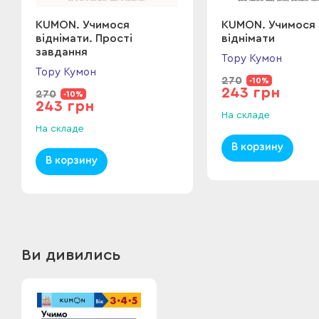
KUMON. Учимося
KUMON. Учимося
віднімати. Прості
віднімати
завдання
Тору Кумон
Тору Кумон
270
-10%
243 грн
270
-10%
243 грн
На складе
На складе
В корзину
В корзину
Ви дивились