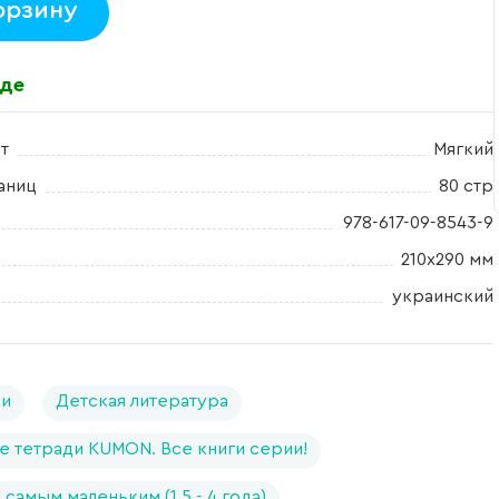
орзину
аде
т
Мягкий
аниц
80 стр
978-617-09-8543-9
210х290 мм
украинский
ки
Детская литература
е тетради KUMON. Все книги серии!
самым маленьким (1,5 - 4 года)