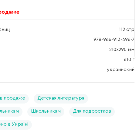
продаже
аниц
112 стр
978-966-913-496-7
210x290 мм
610 г
украинский
в продаже
Детская литература
льникам
Школьникам
Для подростков
но в Україні