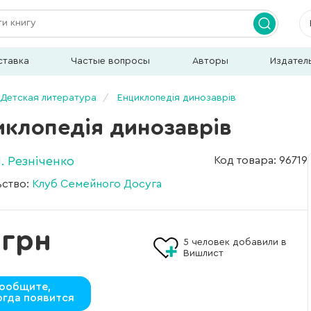
ставка
Частые вопросы
Авторы
Издател
Детская литература
Енциклопедія динозаврів
иклопедія динозаврів
. Резніченко
Код товара: 96719
ьство:
Клуб Семейного Досуга
 грн
5
человек добавили в
Вишлист
ообщите,
огда появится