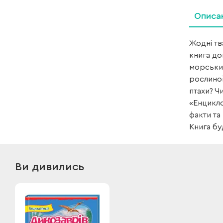
Описа
Жодні тв
книга до
морським
рослиної
птахи? Ч
«Енцикло
факти та 
Книга бу
Ви дивились