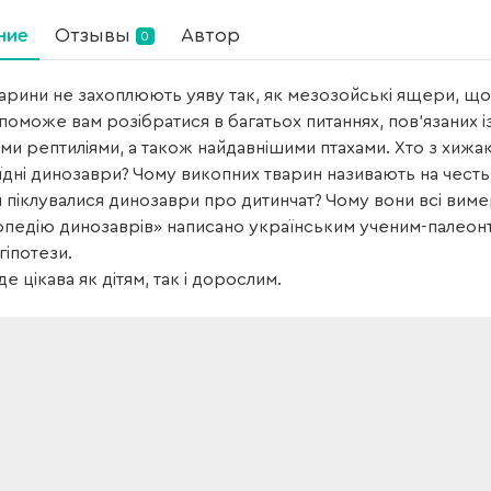
ние
Отзывы
Автор
0
арини не захоплюють уяву так, як мезозойські ящери, що 
поможе вам розібратися в багатьох питаннях, пов’язаних і
и рептиліями, а також найдавнішими птахами. Хто з хижакі
дні динозаври? Чому викопних тварин називають на честь 
и піклувалися динозаври про дитинчат? Чому вони всі вим
педію динозаврів» написано українським ученим-палеонто
гіпотези.
де цікава як дітям, так і дорослим.