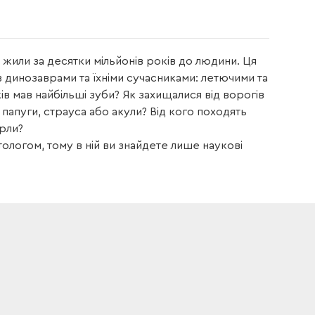
жили за десятки мільйонів років до людини. Ця
з динозаврами та їхніми сучасниками: летючими та
в мав найбільші зуби? Як захищалися від ворогів
папуги, страуса або акули? Від кого походять
ерли?
логом, тому в ній ви знайдете лише наукові