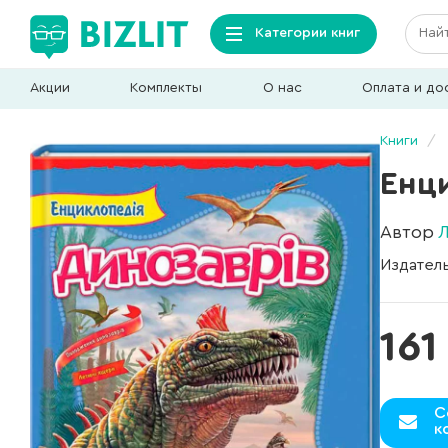
Категории книг
Акции
Комплекты
О нас
Оплата и до
Книги
Енц
Автор
Л
Издател
161
С
к