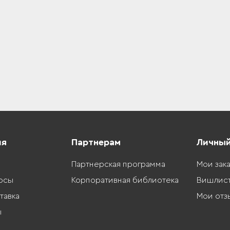
ия
Партнерам
Личный
Партнерская программа
Мои зак
осы
Корпоративная библиотека
Вишлис
тавка
Мои отз
ы