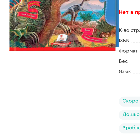
Нет в 
К-во стр
ISBN
Формат
Вес
Язык
Скоро 
Дошко
Зробле