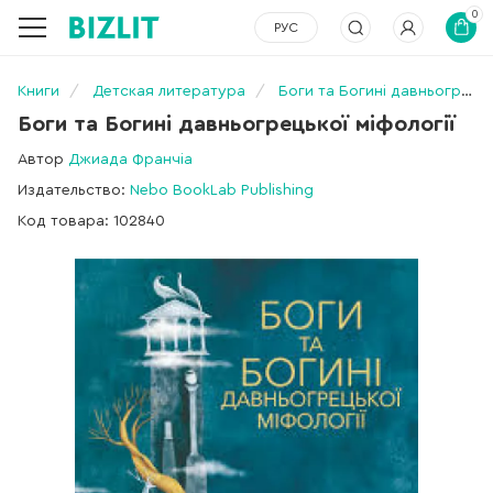
0
РУС
Книги
Детская литература
Боги та Богині давньогрецької міфології
Боги та Богині давньогрецької міфології
Автор
Джиада Франчіа
Издательство:
Nebo BookLab Publishing
Код товара: 102840