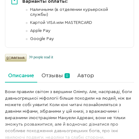
Варианты оплаты:
Наличными (в отделении курьерской
службы)
Картой VISA или MASTERCARD
Apple Pay
Google Pay
Описание
Отзывы
Автор
0
Вони правили світом з вершини Олімпу. Але, насправді, боги
давньогрецької міфології більше походили на людей, ніж ви
можете собі уявити! Коли юні читачі познайомляться з
давніми міфами, зібраними у цій книзі, з вражаючими і
виразними ілюстраціями Мануели Адреані, вони не тільки
зможуть розважитися, але й водночас дізнатися про
особливе походження давньогрецьких богів, про їхні
хвилюючі подвиги, недоліки та слабкі сторони.