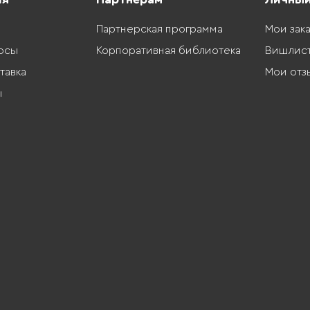
Партнерская программа
Мои зак
осы
Корпоративная библиотека
Вишлис
тавка
Мои отз
ы