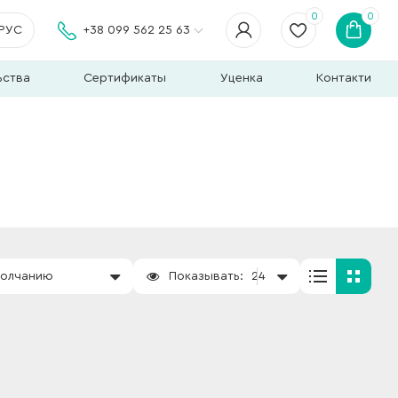
0
0
РУС
+38 099 562 25 63
ьства
Сертификаты
Уценка
Контакти
молчанию
Показывать:
24