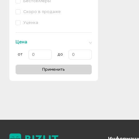
Бестселлеры
Скоро в продаже
Уценка
Цена
от
до
Применить
Информац